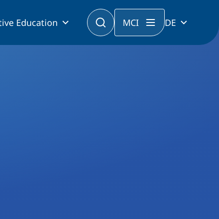
tive Education
MCI
DE