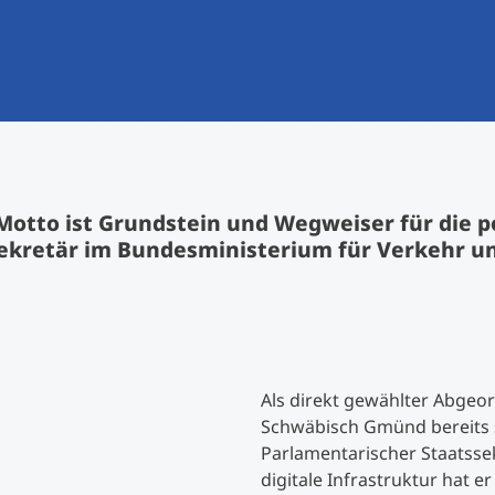
International studieren
An über 300 Partneruniversitäten
Forschung am MCI
Micro Degrees
Studienberatung
Micro Credentials
Study Finder Bachelor/Master
Motto ist Grundstein und Wegweiser für die p
Masterclasses
ekretär im Bundesministerium für Verkehr und 
Management-Seminare
Technische Weiterbildung
Als direkt gewählter Abgeor
Schwäbisch Gmünd bereits sei
Parlamentarischer Staatsse
Maßgeschneiderte Programme
digitale Infrastruktur hat 