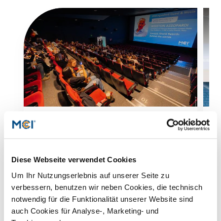
Studienberatung
Executive Education Finder
„Jurassic World Rebirth“ mit Co-
W
Producer Winston Azzopardi
C
u
Diese Webseite verwendet Cookies
Filmvorführung und anschließendes
e
Publikumsgespräch mit Hollywood-
Um Ihr Nutzungserlebnis auf unserer Seite zu
Produzent Winston Azzopardi im Metropol
M
verbessern, benutzen wir neben Cookies, die technisch
Kino Innsbruck
notwendig für die Funktionalität unserer Website sind
Mehr dazu
auch Cookies für Analyse-, Marketing- und