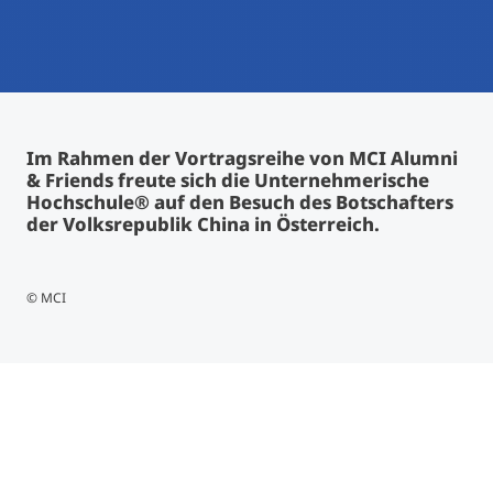
International studieren
An über 300 Partneruniversitäten
Micro Degrees
Forschung am MCI
Studienberatung
Micro Credentials
Im Rahmen der Vortragsreihe von MCI Alumni
& Friends freute sich die Unternehmerische
Study Finder Bachelor/Master
Hochschule® auf den Besuch des Botschafters
Masterclasses
der Volksrepublik China in Österreich.
Management-Seminare
© MCI
Technische Weiterbildung
Maßgeschneiderte Programme