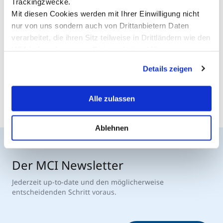
Trackingzwecke.
Mit diesen Cookies werden mit Ihrer Einwilligung nicht
nur von uns sondern auch von Drittanbietern Daten
verarbeitet, die ihren Sitz teilweise in Drittländern wie den
Alle News anzeigen
USA haben. In unserer
Datenschutzerklärung
informieren wir Sie über diese Tools und Partner und
Details zeigen
erklären Ihnen genau, was eine Datenübermittlung in die
USA bedeuten kann.
Alle zulassen
Ablehnen
Der MCI Newsletter
Jederzeit up-to-date und den möglicherweise
entscheidenden Schritt voraus.