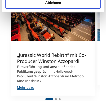
Ablehnen
„Jurassic World Rebirth“ mit Co-
W
Producer Winston Azzopardi
C
u
Filmvorführung und anschließendes
e
Publikumsgespräch mit Hollywood-
Produzent Winston Azzopardi im Metropol
M
Kino Innsbruck
Mehr dazu