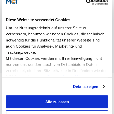
Autotec als Spezialist für Komponenten und Systeme, die
Sicherheit, Zuverlässigkeit und Fahrkomfort garantieren.
Neue Produkte, beispielsweise sogenannte
„Schwingungstilger“ kommen in High-End-Automobilen
Diese Webseite verwendet Cookies
zum Einsatz, die sich durch Leichtigkeit und
Geräuscharmut auszeichnen.
Um Ihr Nutzungserlebnis auf unserer Seite zu
Die größte aktuelle Herausforderung liegt im gerade
verbessern, benutzen wir neben Cookies, die technisch
stattfindenden Technologiewechsel, der momentan in
notwendig für die Funktionalität unserer Website sind
Richtung E-Mobilität läuft. Die Umstellung geht außerhalb
auch Cookies für Analyse-, Marketing- und
Europas jedoch wesentlich schneller vonstatten. Für die
Trackingzwecke.
nächsten Jahre ist damit absolut klar, dass sich das
Unternehmen an China und Nordamerika ausrichten wird.
Mit diesen Cookies werden mit Ihrer Einwilligung nicht
nur von uns sondern auch von Drittanbietern Daten
verarbeitet, die ihren Sitz teilweise in Drittländern wie den
USA haben. In unserer
Datenschutzerklärung
informieren wir Sie über diese Tools und Partner und
Details zeigen
erklären Ihnen genau, was eine Datenübermittlung in die
USA bedeuten kann.
Alle zulassen