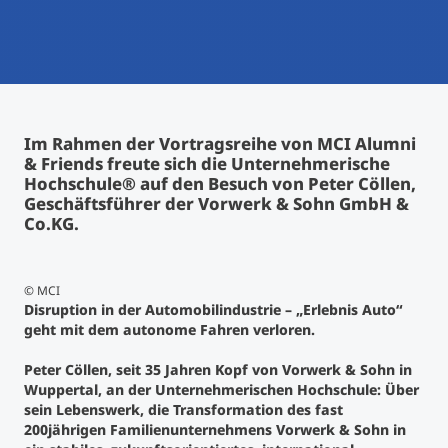
International studieren
An über 300 Partneruniversitäten
Micro Degrees
Forschung am MCI
Studienberatung
Micro Credentials
Im Rahmen der Vortragsreihe von MCI Alumni
& Friends freute sich die Unternehmerische
Study Finder Bachelor/Master
Hochschule® auf den Besuch von Peter Cöllen,
Masterclasses
Geschäftsführer der Vorwerk & Sohn GmbH &
Co.KG.
Management-Seminare
© MCI
Disruption in der Automobilindustrie – „Erlebnis Auto“
geht mit dem autonome Fahren verloren.
Technische Weiterbildung
Peter Cöllen, seit 35 Jahren Kopf von Vorwerk & Sohn in
Wuppertal, an der Unternehmerischen Hochschule: Über
Maßgeschneiderte Programme
sein Lebenswerk, die Transformation des fast
200jährigen Familienunternehmens Vorwerk & Sohn in