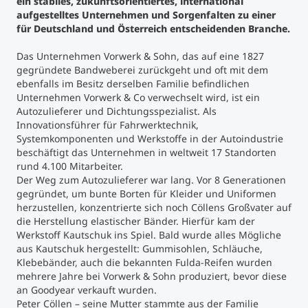
ein stabiles, zukunftsorientiertes, international
aufgestelltes Unternehmen und Sorgenfalten zu einer
für Deutschland und Österreich entscheidenden Branche.
Studienberatung
Das Unternehmen Vorwerk & Sohn, das auf eine 1827
Executive Education Finder
gegründete Bandweberei zurückgeht und oft mit dem
ebenfalls im Besitz derselben Familie befindlichen
Unternehmen Vorwerk & Co verwechselt wird, ist ein
Autozulieferer und Dichtungsspezialist. Als
Innovationsführer für Fahrwerktechnik,
Systemkomponenten und Werkstoffe in der Autoindustrie
beschäftigt das Unternehmen in weltweit 17 Standorten
rund 4.100 Mitarbeiter.
Der Weg zum Autozulieferer war lang. Vor 8 Generationen
gegründet, um bunte Borten für Kleider und Uniformen
herzustellen, konzentrierte sich noch Cöllens Großvater auf
die Herstellung elastischer Bänder. Hierfür kam der
Werkstoff Kautschuk ins Spiel. Bald wurde alles Mögliche
aus Kautschuk hergestellt: Gummisohlen, Schläuche,
Klebebänder, auch die bekannten Fulda-Reifen wurden
mehrere Jahre bei Vorwerk & Sohn produziert, bevor diese
an Goodyear verkauft wurden.
Peter Cöllen – seine Mutter stammte aus der Familie