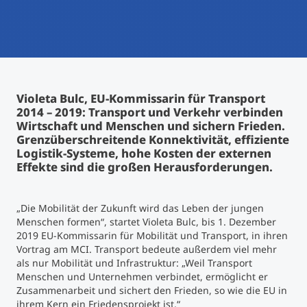
International studieren
An über 300 Partneruniversitäten
Micro Degrees
Forschung am MCI
Studienberatung
Micro Credentials
Violeta Bulc, EU-Kommissarin für Transport
2014 – 2019: Transport und Verkehr verbinden
Study Finder Bachelor/Master
Wirtschaft und Menschen und sichern Frieden.
Masterclasses
Grenzüberschreitende Konnektivität, effiziente
Logistik-Systeme, hohe Kosten der externen
Effekte sind die großen Herausforderungen.
Management-Seminare
„Die Mobilität der Zukunft wird das Leben der jungen
Menschen formen“, startet Violeta Bulc, bis 1. Dezember
Technische Weiterbildung
2019 EU-Kommissarin für Mobilität und Transport, in ihren
Vortrag am MCI. Transport bedeute außerdem viel mehr
als nur Mobilität und Infrastruktur: „Weil Transport
Menschen und Unternehmen verbindet, ermöglicht er
Maßgeschneiderte Programme
Zusammenarbeit und sichert den Frieden, so wie die EU in
ihrem Kern ein Friedensprojekt ist.“