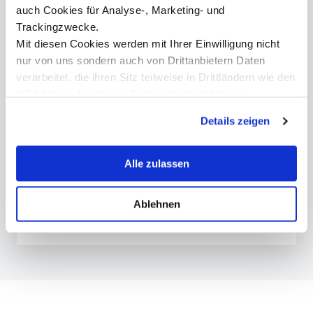
auch Cookies für Analyse-, Marketing- und
Trackingzwecke.
Mit diesen Cookies werden mit Ihrer Einwilligung nicht
nur von uns sondern auch von Drittanbietern Daten
Mag. Bettina Stichauner
verarbeitet, die ihren Sitz teilweise in Drittländern wie den
Leiterin Alumni Center
USA haben. In unserer
Datenschutzerklärung
+43 512 2070 - 1710
informieren wir Sie über diese Tools und Partner und
Details zeigen
alumni@mci.edu
erklären Ihnen genau, was eine Datenübermittlung in die
USA bedeuten kann.
Alle zulassen
Ablehnen
Einladungsflyer
( pdf | 291.12K )