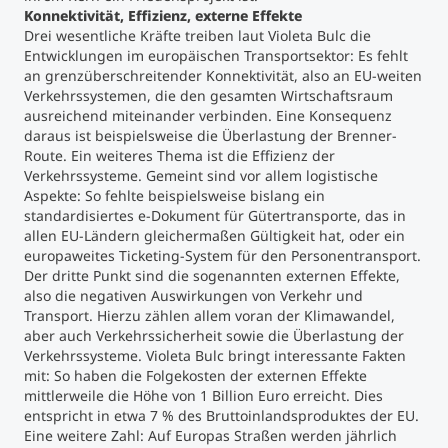
Konnektivität, Effizienz, externe Effekte
Drei wesentliche Kräfte treiben laut Violeta Bulc die
Studienberatung
Entwicklungen im europäischen Transportsektor: Es fehlt
an grenzüberschreitender Konnektivität, also an EU-weiten
Executive Education Finder
Verkehrssystemen, die den gesamten Wirtschaftsraum
ausreichend miteinander verbinden. Eine Konsequenz
daraus ist beispielsweise die Überlastung der Brenner-
Route. Ein weiteres Thema ist die Effizienz der
Verkehrssysteme. Gemeint sind vor allem logistische
Aspekte: So fehlte beispielsweise bislang ein
standardisiertes e-Dokument für Gütertransporte, das in
allen EU-Ländern gleichermaßen Gültigkeit hat, oder ein
europaweites Ticketing-System für den Personentransport.
Der dritte Punkt sind die sogenannten externen Effekte,
also die negativen Auswirkungen von Verkehr und
Transport. Hierzu zählen allem voran der Klimawandel,
aber auch Verkehrssicherheit sowie die Überlastung der
Verkehrssysteme. Violeta Bulc bringt interessante Fakten
mit: So haben die Folgekosten der externen Effekte
mittlerweile die Höhe von 1 Billion Euro erreicht. Dies
entspricht in etwa 7 % des Bruttoinlandsproduktes der EU.
Eine weitere Zahl: Auf Europas Straßen werden jährlich