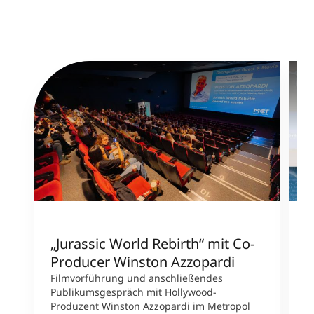
„Jurassic World Rebirth“ mit Co-
W
Producer Winston Azzopardi
C
u
Filmvorführung und anschließendes
e
Publikumsgespräch mit Hollywood-
Produzent Winston Azzopardi im Metropol
M