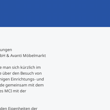
International studieren
An über 300 Partneruniversitäten
Forschung am MCI
Micro Degrees
Studienberatung
Micro Credentials
Study Finder Bachelor/Master
rungen
Masterclasses
mbH & Avanti Möbelmarkt
 man sich kürzlich im
Management-Seminare
e über den Besuch von
migen Einrichtungs- und
urde gemeinsam mit dem
Technische Weiterbildung
es MCI mit der
Maßgeschneiderte Programme
den Eigenheiten der