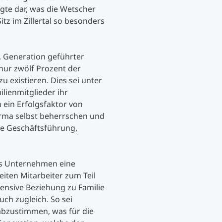
gte dar, was die Wetscher
z im Zillertal so besonders
Studienberatung
Executive Education Finder
. Generation geführter
nur zwölf Prozent der
u existieren. Dies sei unter
lienmitglieder ihr
ein Erfolgsfaktor von
irma selbst beherrschen und
die Geschäftsführung,
es Unternehmen eine
iten Mitarbeiter zum Teil
ntensive Beziehung zu Familie
uch zugleich. So sei
abzustimmen, was für die