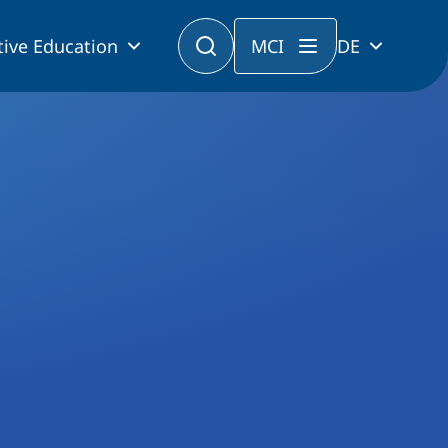
tive Education
MCI
DE