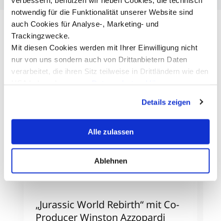
notwendig für die Funktionalität unserer Website sind
auch Cookies für Analyse-, Marketing- und
Trackingzwecke.
Mit diesen Cookies werden mit Ihrer Einwilligung nicht
nur von uns sondern auch von Drittanbietern Daten
verarbeitet, die ihren Sitz teilweise in Drittländern wie den
USA haben. In unserer
Datenschutzerklärung
informieren wir Sie über diese Tools und Partner und
Details zeigen
erklären Ihnen genau, was eine Datenübermittlung in die
USA bedeuten kann.
Alle zulassen
Ablehnen
„Jurassic World Rebirth“ mit Co-
W
Producer Winston Azzopardi
C