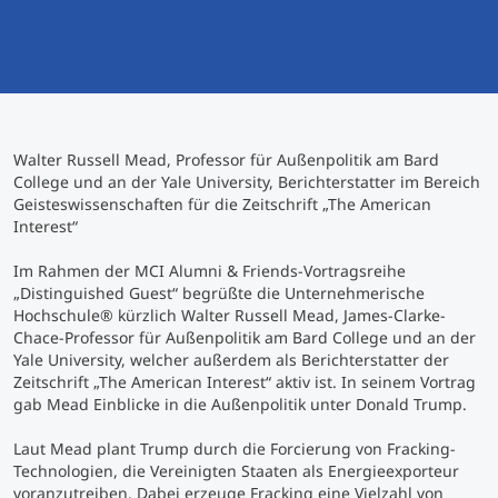
International studieren
An über 300 Partneruniversitäten
Micro Degrees
Forschung am MCI
Studienberatung
Micro Credentials
Walter Russell Mead, Professor für Außenpolitik am Bard
Study Finder Bachelor/Master
College und an der Yale University, Berichterstatter im Bereich
Geisteswissenschaften für die Zeitschrift „The American
Masterclasses
Interest“
Im Rahmen der MCI Alumni & Friends-Vortragsreihe
Management-Seminare
„Distinguished Guest“ begrüßte die Unternehmerische
Hochschule® kürzlich Walter Russell Mead, James-Clarke-
Chace-Professor für Außenpolitik am Bard College und an der
Yale University, welcher außerdem als Berichterstatter der
Technische Weiterbildung
Zeitschrift „The American Interest“ aktiv ist. In seinem Vortrag
gab Mead Einblicke in die Außenpolitik unter Donald Trump.
Laut Mead plant Trump durch die Forcierung von Fracking-
Maßgeschneiderte Programme
Technologien, die Vereinigten Staaten als Energieexporteur
voranzutreiben. Dabei erzeuge Fracking eine Vielzahl von