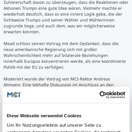
Zuhörerschaft davon zu überzeugen, dass die Reaktionen oder
Aktionen Trumps eine gute Idee wären. Vielmehr machte er
wiederholt deutlich, dass es eine innere Logik gebe, die der
Sichtweise Trumps und seiner Wähler und Wählerinnen
zugrunde liege, und auch dem, was wir möglicherweise
erwarten könnten.
Mead schloss seinen Vortrag mit dem Gedanken, dass die
neue amerikanische Regierung sich mit großer
Wahrscheinlichkeit mehr auf bilaterale Beziehungen
innerhalb Europas konzentrieren werde, als eine koordinierte
Politik mit der EU zu verfolgen.
Moderiert wurde der Vortrag von MCI-Rektor Andreas
Altmann. Eine lebhafte Diskussion im Anschluss an den
Vortrag von Walter Russell Mead rundete die Veranstaltung
ab.
>>> Invitation
Diese Webseite verwendet Cookies
{phocagallery view=category|categoryid=1216}
Um Ihr Nutzungserlebnis auf unserer Seite zu
verbessern, benutzen wir neben Cookies, die technisch