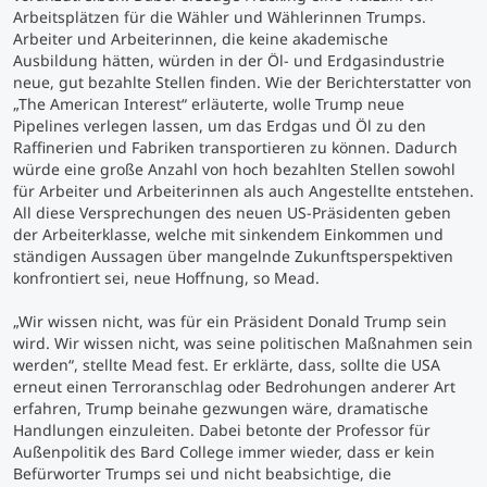
Arbeitsplätzen für die Wähler und Wählerinnen Trumps.
Arbeiter und Arbeiterinnen, die keine akademische
Studienberatung
Ausbildung hätten, würden in der Öl- und Erdgasindustrie
neue, gut bezahlte Stellen finden. Wie der Berichterstatter von
Executive Education Finder
„The American Interest“ erläuterte, wolle Trump neue
Pipelines verlegen lassen, um das Erdgas und Öl zu den
Raffinerien und Fabriken transportieren zu können. Dadurch
würde eine große Anzahl von hoch bezahlten Stellen sowohl
für Arbeiter und Arbeiterinnen als auch Angestellte entstehen.
All diese Versprechungen des neuen US-Präsidenten geben
der Arbeiterklasse, welche mit sinkendem Einkommen und
ständigen Aussagen über mangelnde Zukunftsperspektiven
konfrontiert sei, neue Hoffnung, so Mead.
„Wir wissen nicht, was für ein Präsident Donald Trump sein
wird. Wir wissen nicht, was seine politischen Maßnahmen sein
werden“, stellte Mead fest. Er erklärte, dass, sollte die USA
erneut einen Terroranschlag oder Bedrohungen anderer Art
erfahren, Trump beinahe gezwungen wäre, dramatische
Handlungen einzuleiten. Dabei betonte der Professor für
Außenpolitik des Bard College immer wieder, dass er kein
Befürworter Trumps sei und nicht beabsichtige, die