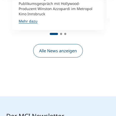
e
Publikumsgespräch mit Hollywood-
Produzent Winston Azzopardi im Metropol
M
Kino Innsbruck
Mehr dazu
Alle News anzeigen
Der MCI Newsletter