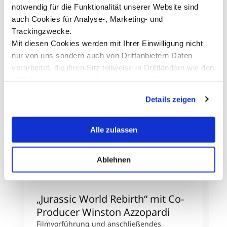
notwendig für die Funktionalität unserer Website sind
auch Cookies für Analyse-, Marketing- und
Trackingzwecke.
Mit diesen Cookies werden mit Ihrer Einwilligung nicht
nur von uns sondern auch von Drittanbietern Daten
verarbeitet, die ihren Sitz teilweise in Drittländern wie den
USA haben. In unserer
Datenschutzerklärung
informieren wir Sie über diese Tools und Partner und
Details zeigen
erklären Ihnen genau, was eine Datenübermittlung in die
USA bedeuten kann.
Alle zulassen
Ablehnen
„Jurassic World Rebirth“ mit Co-
W
Producer Winston Azzopardi
C
u
Filmvorführung und anschließendes