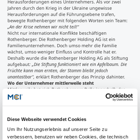
Herausforderungen eines Unternehmers. Als vor zwei
Jahren durch den Krieg in der Ukraine ungewisse
Herausforderungen auf die Führungsebene trafen,
bewegte Rothenberger mit folgenden Worten sein Team:
„An der Krise nehmen wir nicht teil!“
Nicht nur internationale Konflikte beschäftigen
Rothenberger. Die Rothenberger Holding AG ist ein
Familienunternehmen. Doch umso mehr die Familie
wächst, umso weniger Einfluss und Kontrolle hat er.
Deshalb wurde die Rothenberger Holding AG als Stiftung
aufgebaut
: „Die Stiftung funktioniert wie ein Apfelbaum. Die
Früchte kann man ernten, der Stamm bleibt jedoch
unantastbar“,
erklärt Rothenberger das Prinzip dahinter.
Wo der Unternehmer mittlerweile steht
Mittlerweile hat sich Rothenbergers Rolle innerhalb des
Unternehmens geändert. Er sieht sich als Impulsgeber
und Sparringpartner der Führungskräfte. Dabei ist ihm
persönlicher Austausch sehr wichtig, aber auch, auf
neueste Technologien, wie derzeit KI, aufmerksam zu
Diese Webseite verwendet Cookies
machen.
Um Ihr Nutzungserlebnis auf unserer Seite zu
verbessern, benutzen wir neben Cookies, die technisch