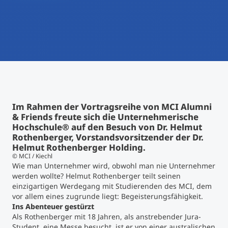
International studieren
An über 300 Partneruniversitäten
Micro Degrees
Forschung am MCI
Studienberatung
Micro Credentials
Study Finder Bachelor/Master
Masterclasses
Im Rahmen der Vortragsreihe von MCI Alumni
& Friends freute sich die Unternehmerische
Hochschule® auf den Besuch von Dr. Helmut
Management-Seminare
Rothenberger, Vorstandsvorsitzender der Dr.
Helmut Rothenberger Holding.
© MCI / Kiechl
Wie man Unternehmer wird, obwohl man nie Unternehmer
Technische Weiterbildung
werden wollte? Helmut Rothenberger teilt seinen
einzigartigen Werdegang mit Studierenden des MCI, dem
vor allem eines zugrunde liegt: Begeisterungsfähigkeit.
Ins Abenteuer gestürzt
Maßgeschneiderte Programme
Als Rothenberger mit 18 Jahren, als anstrebender Jura-
Student, eine Messe besucht, ist er von einer australischen