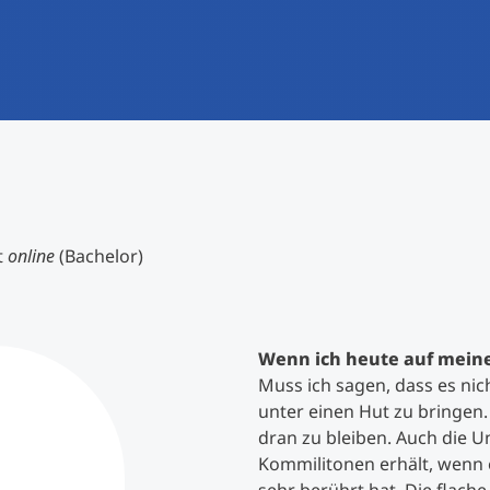
International studieren
An über 300 Partneruniversitäten
Forschung am MCI
Micro Degrees
Studienberatung
Micro Credentials
Study Finder Bachelor/Master
Masterclasses
t
online
(Bachelor)
Management-Seminare
Wenn ich heute auf meine
Muss ich sagen, dass es nic
Technische Weiterbildung
unter einen Hut zu bringen.
dran zu bleiben. Auch die 
Kommilitonen erhält, wenn 
Maßgeschneiderte Programme