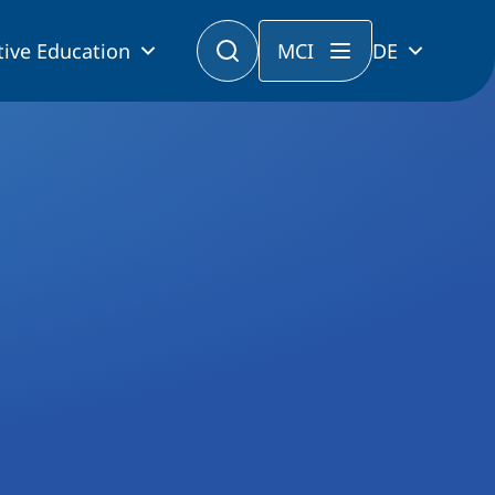
tive Education
MCI
DE