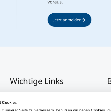
voraus.
Jetzt anmelden
Wichtige Links
B
Impressum
+4
Datenschutz
Pe
t Cookies
Hinweisgeber:Innensystem
P
uf unserer Seite zu verbessern, benutzen wir neben Cookies, di