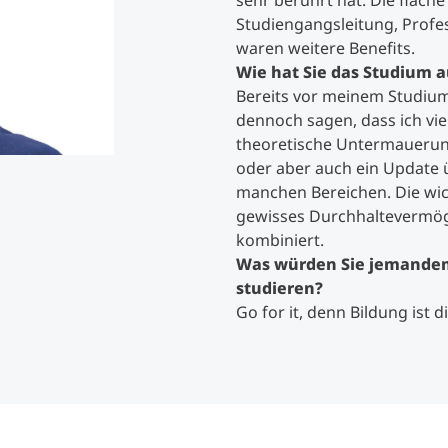
sehr berührt hat. Die flach
Studiengangsleitung, Profe
waren weitere Benefits.
Studienberatung
Wie hat Sie das Studium au
Bereits vor meinem Studium 
Executive Education Finder
dennoch sagen, dass ich vie
theoretische Untermauerung
oder aber auch ein Update 
manchen Bereichen. Die wic
gewisses Durchhaltevermög
kombiniert.
Was würden Sie jemandem
studieren?
Go for it, denn Bildung ist