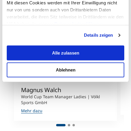
Mit diesen Cookies werden mit Ihrer Einwilligung nicht
nur von uns sondern auch von Drittanbietern Daten
verarbeitet, die ihren Sitz teilweise in Drittländern wie den
USA haben. In unserer
Datenschutzerklärung
informieren wir Sie über diese Tools und Partner und
Details zeigen
erklären Ihnen genau, was eine Datenübermittlung in die
USA bedeuten kann.
Alle zulassen
Ablehnen
Magnus Walch
L
World Cup Team Manager Ladies | Völkl
B
Sports GmbH
M
Mehr dazu