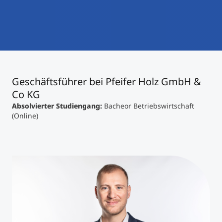
International studieren
An über 300 Partneruniversitäten
Micro Degrees
Forschung am MCI
Studienberatung
Micro Credentials
Geschäftsführer bei Pfeifer Holz GmbH &
Study Finder Bachelor/Master
Co KG
Masterclasses
Absolvierter Studiengang:
Bacheor Betriebswirtschaft
(Online)
Management-Seminare
Technische Weiterbildung
Maßgeschneiderte Programme