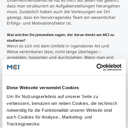
Unternehmensbereiche hat es mich auf jeden Fall gelehrt,
dass man strukturiert an Aufgabenstellungen herangehen
muss. Zusätzlich haben auch die Vorlesungen vor Ort
gezeigt, dass ein hervorragendes Team ein wesentlicher
Erfolgs- und Motivationsfaktor ist.
Was würden Sie jemandem sagen, der daran denkt am MCI zu
studieren?
Wenn es sich mit dem Umfeld in irgendeiner Art und
Weise vereinbaren lässt, nicht lange überlegen –
anmelden, losstarten und durchziehen. Wenn man erst
mal angefangen hat, dann ist das Studium relativ
kurzweilig, da die Lehrveranstaltungen und Studiensetups
sehr praxisorientiert ausgerichtet sind und zum aktiven
Mitarbeiten einladen.
Diese Webseite verwendet Cookies
Was ist Ihr Motto?
Um Ihr Nutzungserlebnis auf unserer Seite zu
„Es ist sinnlos zu sagen: ‚Wir tun unser Bestes‘. Es muss dir
gelingen, das zu tun, was erforderlich ist.“ - Winston
verbessern, benutzen wir neben Cookies, die technisch
Churchill
notwendig für die Funktionalität unserer Website sind
auch Cookies für Analyse-, Marketing- und
Trackingzwecke.