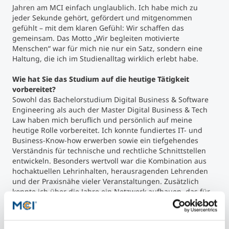
Jahren am MCI einfach unglaublich. Ich habe mich zu
jeder Sekunde gehört, gefördert und mitgenommen
gefühlt – mit dem klaren Gefühl: Wir schaffen das
gemeinsam. Das Motto „Wir begleiten motivierte
Menschen“ war für mich nie nur ein Satz, sondern eine
Haltung, die ich im Studienalltag wirklich erlebt habe.
Wie hat Sie das Studium auf die heutige Tätigkeit
vorbereitet?
Sowohl das Bachelorstudium Digital Business & Software
Engineering als auch der Master Digital Business & Tech
Law haben mich beruflich und persönlich auf meine
heutige Rolle vorbereitet. Ich konnte fundiertes IT- und
Business-Know-how erwerben sowie ein tiefgehendes
Verständnis für technische und rechtliche Schnittstellen
entwickeln. Besonders wertvoll war die Kombination aus
hochaktuellen Lehrinhalten, herausragenden Lehrenden
und der Praxisnähe vieler Veranstaltungen. Zusätzlich
konnte ich über die Jahre ein Netzwerk aufbauen, das für
mich heute von unschätzbarem Wert ist.
Was würden Sie jemandem sagen, der daran denkt am