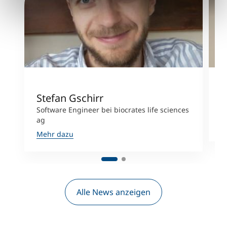
Stefan Gschirr
P
Software Engineer bei biocrates life sciences
C
ag
M
Mehr dazu
Alle News anzeigen