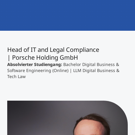
International studieren
An über 300 Partneruniversitäten
Micro Degrees
Forschung am MCI
Studienberatung
Micro Credentials
Head of IT and Legal Compliance
Study Finder Bachelor/Master
| Porsche Holding GmbH
Masterclasses
Absolvierter Studiengang:
Bachelor Digital Business &
Software Engineering (Online) | LLM Digital Business &
Tech Law
Management-Seminare
Technische Weiterbildung
Maßgeschneiderte Programme