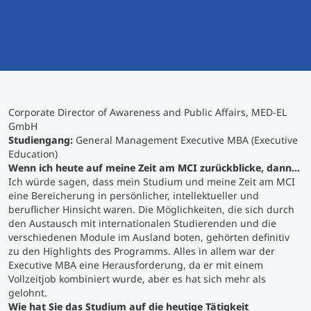
International studieren
An über 300 Partneruniversitäten
Micro Degrees
Forschung am MCI
Studienberatung
Micro Credentials
Corporate Director of Awareness and Public Affairs, MED-EL
Study Finder Bachelor/Master
GmbH
Masterclasses
Studiengang:
General Management Executive MBA (Executive
Education)
Wenn ich heute auf meine Zeit am MCI zurückblicke, dann...
Ich würde sagen, dass mein Studium und meine Zeit am MCI
Management-Seminare
eine Bereicherung in persönlicher, intellektueller und
beruflicher Hinsicht waren. Die Möglichkeiten, die sich durch
den Austausch mit internationalen Studierenden und die
Technische Weiterbildung
verschiedenen Module im Ausland boten, gehörten definitiv
zu den Highlights des Programms. Alles in allem war der
Executive MBA eine Herausforderung, da er mit einem
Vollzeitjob kombiniert wurde, aber es hat sich mehr als
Maßgeschneiderte Programme
gelohnt.
Wie hat Sie das Studium auf die heutige Tätigkeit