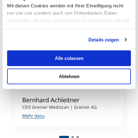
Mit diesen Cookies werden mit Ihrer Einwilligung nicht
nur von uns sondern auch von Drittanbietern Daten
verarbeitet, die ihren Sitz teilweise in Drittländern wie den
USA haben. In unserer
Datenschutzerklärung
informieren wir Sie über diese Tools und Partner und
Details zeigen
erklären Ihnen genau, was eine Datenübermittlung in die
USA bedeuten kann.
Alle zulassen
Ablehnen
Bernhard Achleitner
P
CEO Greiner Mediscan | Greiner AG
P
B
Mehr dazu
M