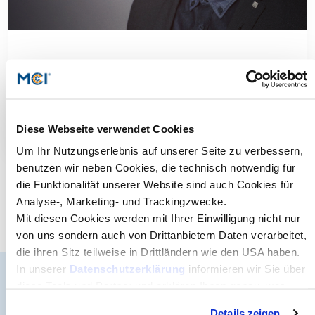
Studienberatung
Executive Education Finder
Heinz Mayr
Head of IT and Legal Compliance | Porsche Holding
GmbH
Mehr dazu
Diese Webseite verwendet Cookies
Um Ihr Nutzungserlebnis auf unserer Seite zu verbessern,
benutzen wir neben Cookies, die technisch notwendig für
die Funktionalität unserer Website sind auch Cookies für
Analyse-, Marketing- und Trackingzwecke.
Mit diesen Cookies werden mit Ihrer Einwilligung nicht nur
von uns sondern auch von Drittanbietern Daten verarbeitet,
die ihren Sitz teilweise in Drittländern wie den USA haben.
In unserer
Datenschutzerklärung
informieren wir Sie über
diese Tools und Partner und erklären Ihnen genau, was
Der MCI Newsletter
eine Datenübermittlung in die USA bedeuten kann.
Details zeigen