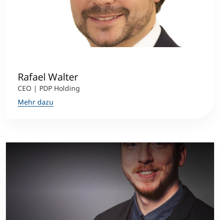
International studieren
An über 300 Partneruniversitäten
Micro Degrees
Forschung am MCI
Studienberatung
Micro Credentials
Rafael Walter
Study Finder Bachelor/Master
CEO | PDP Holding
Masterclasses
Mehr dazu
Management-Seminare
Technische Weiterbildung
Maßgeschneiderte Programme