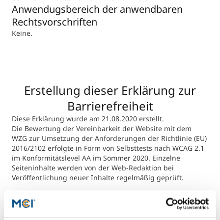
Seiten werden im Rahmen eines nächsten
Anwendugsbereich der anwendbaren
Erfolgskriterium A 3.2.2.
Entwicklungszyklus korrigiert. Für ältere Seiten, die
Diese Elemente werden im Rahmen des nächsten
Rechtsvorschriften
nicht mehr aktualisiert werden und nicht für
Entwicklungszyklus korrigiert.
Keine.
laufende Verwaltungsverfahren erforderlich sind,
ist keine Aktualisierung geplant.
Erstellung dieser Erklärung zur
Barrierefreiheit
Diese Erklärung wurde am 21.08.2020 erstellt.
Die Bewertung der Vereinbarkeit der Website mit dem
WZG zur Umsetzung der Anforderungen der Richtlinie (EU)
2016/2102 erfolgte in Form von Selbsttests nach WCAG 2.1
im Konformitätslevel AA im Sommer 2020. Einzelne
Seiteninhalte werden von der Web-Redaktion bei
Veröffentlichung neuer Inhalte regelmäßig geprüft.