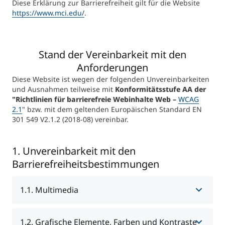
International studieren
Diese Erklärung zur Barrierefreiheit gilt für die Website
https://www.mci.edu/
.
An über 300 Partneruniversitäten
Micro Degrees
Forschung am MCI
Stand der Vereinbarkeit mit den
Studienberatung
Micro Credentials
Anforderungen
Diese Website ist wegen der folgenden Unvereinbarkeiten
Study Finder Bachelor/Master
und Ausnahmen teilweise mit
Konformitätsstufe AA der
Masterclasses
"Richtlinien für barrierefreie Webinhalte Web –
WCAG
2.1
" bzw. mit dem geltenden Europäischen Standard EN
301 549 V2.1.2 (2018-08) vereinbar.
Management-Seminare
1. Unvereinbarkeit mit den
Barrierefreiheitsbestimmungen
Technische Weiterbildung
1.1. Multimedia
Maßgeschneiderte Programme
Unsere Videos sind gehostet und veröffentlicht in
1.2. Grafische Elemente, Farben und Kontraste