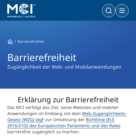
Bachelor
Wirtschaft & Gesellschaft
Doktoratsprogramme
Barrierefreiheit
Wirtschaft & Gesellschaft
PhD | DBA
Technologie & Life Sciences
Barrierefreiheit
Technologie & Life Sciences
Executive Master
Zugänglichkeit der Web- und Mobilanwendungen
Master
MBA | MSC | LL. M.
Wirtschaft & Gesellschaft
Doktorat
Technologie & Life Sciences
Executive Bachelor Online
Erklärung zur Barrierefreiheit
Kooperationsmöglichkeiten
BA
Das MCI verfolgt das Ziel, seine Websites und mobilen
Berufsbegleitend studieren
Anwendungen im Einklang mit dem
Web-Zugänglichkeits-
Ein Studium, das zu Ihnen passt
Gesetz (WZG) idgF
zur Umsetzung der
Richtlinie (EU)
Zertifikats-Lehrgänge
2016/2102 des Europäischen Parlaments und des Rates
Entrepreneurship & Start-ups
barrierefrei zugänglich zu machen.