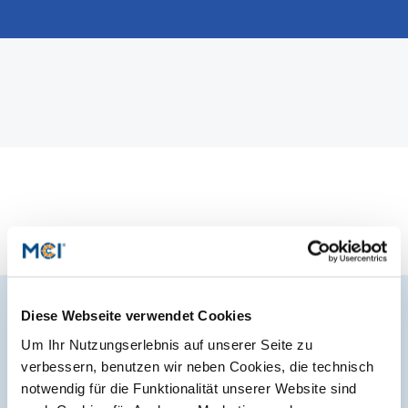
International studieren
An über 300 Partneruniversitäten
Micro Degrees
Forschung am MCI
Studienberatung
Micro Credentials
Study Finder Bachelor/Master
Masterclasses
Management-Seminare
Technische Weiterbildung
Diese Webseite verwendet Cookies
Der MCI Newsletter
Um Ihr Nutzungserlebnis auf unserer Seite zu
verbessern, benutzen wir neben Cookies, die technisch
Maßgeschneiderte Programme
Jederzeit up-to-date und den möglicherweise
notwendig für die Funktionalität unserer Website sind
entscheidenden Schritt voraus.