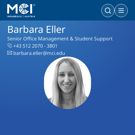
Barbara Eller
Bachelor
Wirtschaft & Gesellschaft
Doktoratsprogramme
Senior Office Management & Student Support
Wirtschaft & Gesellschaft
PhD | DBA
+43 512 2070 - 3801
Technologie & Life Sciences
barbara.eller@mci.edu
Technologie & Life Sciences
Executive Master
Master
MBA | MSC | LL. M.
Wirtschaft & Gesellschaft
Doktorat
Technologie & Life Sciences
Executive Bachelor Online
Kooperationsmöglichkeiten
BA
Berufsbegleitend studieren
Ein Studium, das zu Ihnen passt
Zertifikats-Lehrgänge
Entrepreneurship & Start-ups