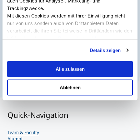
auch Cookies für Analyse-, Marketing- und
Trackingzwecke.
Studienberatung
Mit diesen Cookies werden mit Ihrer Einwilligung nicht
Jetzt anmelden
nur von uns sondern auch von Drittanbietern Daten
Executive Education Finder
verarbeitet, die ihren Sitz teilweise in Drittländern wie den
USA haben. In unserer
Datenschutzerklärung
informieren wir Sie über diese Tools und Partner und
Details zeigen
erklären Ihnen genau, was eine Datenübermittlung in die
USA bedeuten kann.
Alle zulassen
Ablehnen
Quick-Navigation
Team & Faculty
Alumni