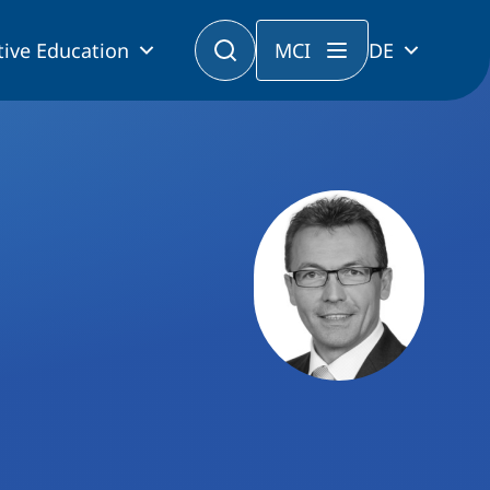
tive Education
MCI
DE