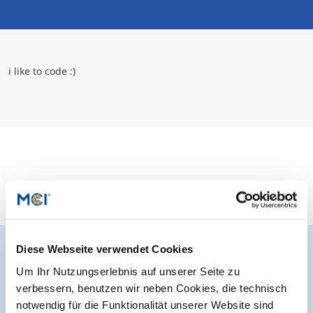
International studieren
An über 300 Partneruniversitäten
Micro Degrees
Forschung am MCI
i like to code :)
Studienberatung
Micro Credentials
Study Finder Bachelor/Master
Masterclasses
Management-Seminare
Technische Weiterbildung
Diese Webseite verwendet Cookies
Um Ihr Nutzungserlebnis auf unserer Seite zu
Der MCI Newsletter
Maßgeschneiderte Programme
verbessern, benutzen wir neben Cookies, die technisch
Jederzeit up-to-date und den möglicherweise
notwendig für die Funktionalität unserer Website sind