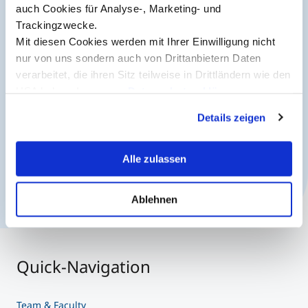
entscheidenden Schritt voraus.
auch Cookies für Analyse-, Marketing- und
Trackingzwecke.
Studienberatung
Mit diesen Cookies werden mit Ihrer Einwilligung nicht
nur von uns sondern auch von Drittanbietern Daten
Jetzt anmelden
Executive Education Finder
verarbeitet, die ihren Sitz teilweise in Drittländern wie den
USA haben. In unserer
Datenschutzerklärung
informieren wir Sie über diese Tools und Partner und
Details zeigen
erklären Ihnen genau, was eine Datenübermittlung in die
USA bedeuten kann.
Alle zulassen
Ablehnen
Quick-Navigation
Team & Faculty