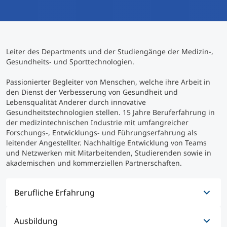
International studieren
An über 300 Partneruniversitäten
Micro Degrees
Forschung am MCI
Leiter des Departments und der Studiengänge der Medizin-,
Studienberatung
Micro Credentials
Gesundheits- und Sporttechnologien.
Passionierter Begleiter von Menschen, welche ihre Arbeit in
Study Finder Bachelor/Master
den Dienst der Verbesserung von Gesundheit und
Masterclasses
Lebensqualität Anderer durch innovative
Gesundheitstechnologien stellen. 15 Jahre Beruferfahrung in
der medizintechnischen Industrie mit umfangreicher
Forschungs-, Entwicklungs- und Führungserfahrung als
Management-Seminare
leitender Angestellter. Nachhaltige Entwicklung von Teams
und Netzwerken mit Mitarbeitenden, Studierenden sowie in
akademischen und kommerziellen Partnerschaften.
Technische Weiterbildung
Berufliche Erfahrung
Maßgeschneiderte Programme
Ausbildung
03/2022 - heute