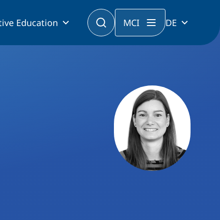
tive Education
MCI
DE