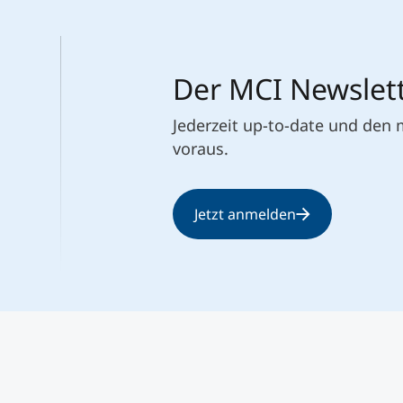
Studienberatung
Der MCI Newslet
Executive Education Finder
Jederzeit up-to-date und den
voraus.
Jetzt anmelden