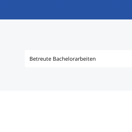
Betreute Bachelorarbeiten
Wiksten Elina (2024): NACHHALTI