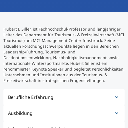
International studieren
An über 300 Partneruniversitäten
Micro Degrees
Forschung am MCI
Hubert J. Siller, ist Fachhochschul-Professor und langjähriger
Studienberatung
Micro Credentials
Leiter des Department für Tourismus- & Freizeitwirtschaft (MCI
Tourismus) am MCI Management Center Innsbruck. Seine
aktuellen Forschungsschwerpunkte liegen in den Bereichen
Study Finder Bachelor/Master
Leadership/Führung, Tourismus- und
Masterclasses
Destinationsentwicklung, Nachhaltigkeitsmanagment sowie
internationale Wintersportmärkte. Hubert Siller ist ein
renommierter Keynote Speaker und begleitet Persönlichkeiten,
Unternehmen und Institutionen aus der Tourismus- &
Management-Seminare
Freizeitwirtschaft in strategischen Fragenstellungen.
Technische Weiterbildung
Berufliche Erfahrung
Ausbildung
01/2000 - heute
Maßgeschneiderte Programme
Leiter/Head - Management Center Innsbruck
MCI Tourismus, Department und Studiengänge