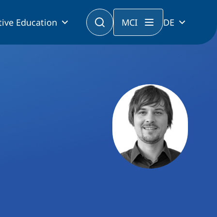
tive Education
MCI
DE