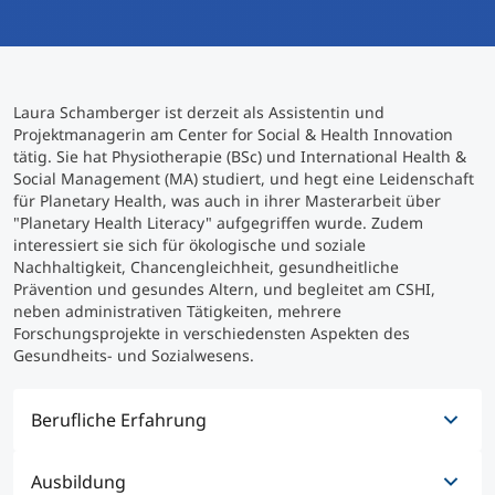
International studieren
An über 300 Partneruniversitäten
Micro Degrees
Forschung am MCI
Laura Schamberger ist derzeit als Assistentin und
Studienberatung
Micro Credentials
Projektmanagerin am Center for Social & Health Innovation
tätig. Sie hat Physiotherapie (BSc) und International Health &
Social Management (MA) studiert, und hegt eine Leidenschaft
Study Finder Bachelor/Master
für Planetary Health, was auch in ihrer Masterarbeit über
Masterclasses
"Planetary Health Literacy" aufgegriffen wurde. Zudem
interessiert sie sich für ökologische und soziale
Nachhaltigkeit, Chancengleichheit, gesundheitliche
Prävention und gesundes Altern, und begleitet am CSHI,
Management-Seminare
neben administrativen Tätigkeiten, mehrere
Forschungsprojekte in verschiedensten Aspekten des
Gesundheits- und Sozialwesens.
Technische Weiterbildung
Berufliche Erfahrung
Maßgeschneiderte Programme
Ausbildung
01/2022 - heute