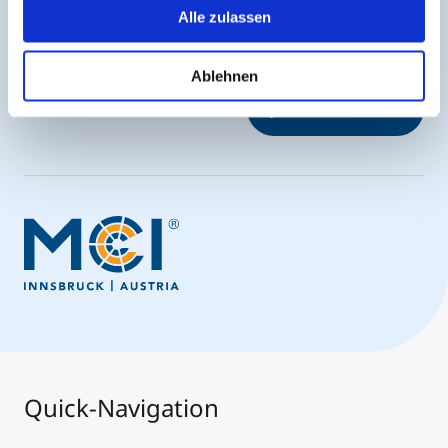
Jederzeit up-to-date und den möglicherweise
Trends und zukünftige Entwicklungen in Lehre,
Alle zulassen
entscheidenden Schritt voraus.
Foschung und Praxis", Villach, Österreich.
https://blog.fh-kaernten.at/kligs/fachsymposium-
call-for-papers/
Ablehnen
Jetzt anmelden
Kerschbaumer, L., Schamberger, L., Zoller, C.,
Sahling, F. (2023, 20. April). Digitaler Health-
Coach – Technologie, Sozialwissenschaften und
betriebliche Gesundheitsförderung in einem Boot
[Konferenzbeitrag]. Forschungsforum der
österreichischen Fachhochschulen 2023, St.
Pölten, Österreich.
Quick-Navigation