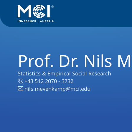
Prof. Dr. Nils
Statistics & Empirical Social Research
+43 512 2070 - 3732
nils.mevenkamp@mci.edu