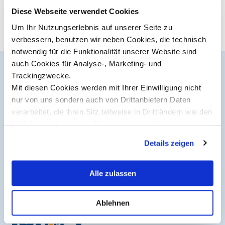
Universitätsverlag.
Diese Webseite verwendet Cookies
Studienberatung
Um Ihr Nutzungserlebnis auf unserer Seite zu
verbessern, benutzen wir neben Cookies, die technisch
Executive Education Finder
notwendig für die Funktionalität unserer Website sind
auch Cookies für Analyse-, Marketing- und
Trackingzwecke.
Der MCI Newsletter
Mit diesen Cookies werden mit Ihrer Einwilligung nicht
nur von uns sondern auch von Drittanbietern Daten
Jederzeit up-to-date und den möglicherweise
verarbeitet, die ihren Sitz teilweise in Drittländern wie den
entscheidenden Schritt voraus.
USA haben. In unserer
Datenschutzerklärung
informieren wir Sie über diese Tools und Partner und
Details zeigen
erklären Ihnen genau, was eine Datenübermittlung in die
Jetzt anmelden
USA bedeuten kann.
Alle zulassen
Ablehnen