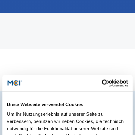
International studieren
An über 300 Partneruniversitäten
Micro Degrees
Forschung am MCI
Studienberatung
Micro Credentials
Study Finder Bachelor/Master
Masterclasses
Management-Seminare
Technische Weiterbildung
Diese Webseite verwendet Cookies
Der MCI Newsletter
Um Ihr Nutzungserlebnis auf unserer Seite zu
verbessern, benutzen wir neben Cookies, die technisch
Maßgeschneiderte Programme
Jederzeit up-to-date und den möglicherweise
notwendig für die Funktionalität unserer Website sind
entscheidenden Schritt voraus.