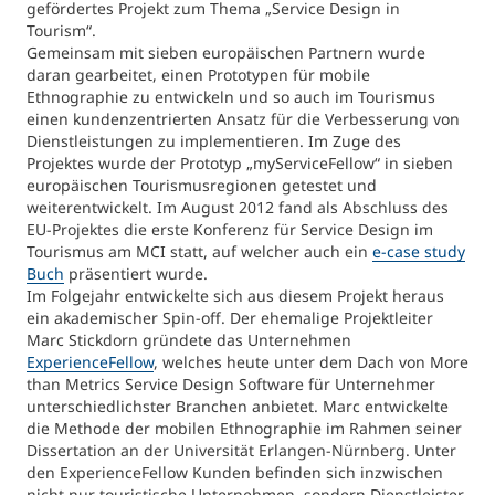
International studieren
gefördertes Projekt zum Thema „Service Design in
Tourism“.
An über 300 Partneruniversitäten
Micro Degrees
Gemeinsam mit sieben europäischen Partnern wurde
Forschung am MCI
daran gearbeitet, einen Prototypen für mobile
Ethnographie zu entwickeln und so auch im Tourismus
einen kundenzentrierten Ansatz für die Verbesserung von
Studienberatung
Micro Credentials
Dienstleistungen zu implementieren. Im Zuge des
Projektes wurde der Prototyp „myServiceFellow“ in sieben
Study Finder Bachelor/Master
europäischen Tourismusregionen getestet und
Masterclasses
weiterentwickelt. Im August 2012 fand als Abschluss des
EU-Projektes die erste Konferenz für Service Design im
Tourismus am MCI statt, auf welcher auch ein
e-case study
Buch
präsentiert wurde.
Management-Seminare
Im Folgejahr entwickelte sich aus diesem Projekt heraus
ein akademischer Spin-off. Der ehemalige Projektleiter
Marc Stickdorn gründete das Unternehmen
ExperienceFellow
, welches heute unter dem Dach von More
Technische Weiterbildung
than Metrics Service Design Software für Unternehmer
unterschiedlichster Branchen anbietet. Marc entwickelte
die Methode der mobilen Ethnographie im Rahmen seiner
Dissertation an der Universität Erlangen-Nürnberg. Unter
Maßgeschneiderte Programme
den ExperienceFellow Kunden befinden sich inzwischen
nicht nur touristische Unternehmen, sondern Dienstleister