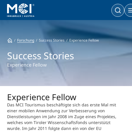
Bachelor
Wirtschaft & Gesellschaft
Doktoratsprogramme
Forschung
Success Stories
Experience Fellow
Wirtschaft & Gesellschaft
PhD | DBA
Technologie & Life Sciences
Success Stories
Technologie & Life Sciences
Executive Master
Experience Fellow
Master
MBA | MSC | LL. M.
Wirtschaft & Gesellschaft
Doktorat
Technologie & Life Sciences
Executive Bachelor Online
Experience Fellow
Kooperationsmöglichkeiten
BA
Berufsbegleitend studieren
Das MCI Tourismus beschäftigte sich das erste Mal mit
einer mobilen Anwendung zur Verbesserung von
Ein Studium, das zu Ihnen passt
Dienstleistungen im Jahr 2008 im Zuge eines Projektes,
Zertifikats-Lehrgänge
Entrepreneurship & Start-ups
welches vom Tiroler Wissenschaftsfonds unterstützt
wurde. Im Jahr 2011 folgte dann ein von der EU