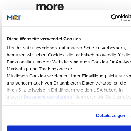
Diese Webseite verwendet Cookies
Um Ihr Nutzungserlebnis auf unserer Seite zu verbessern,
benutzen wir neben Cookies, die technisch notwendig für die
Funktionalität unserer Website sind auch Cookies für Analyse
Marketing- und Trackingzwecke.
Mit diesen Cookies werden mit Ihrer Einwilligung nicht nur v
Marc Stickdorn
uns sondern auch von Drittanbietern Daten verarbeitet, die
ihren Sitz teilweise in Drittländern wie den USA haben. In
unserer
Datenschutzerklärung
informieren wir Sie über die
Tools und Partner und erklären Ihnen genau, was eine
Datenübermittlung in die USA bedeuten kann.
Details zeigen