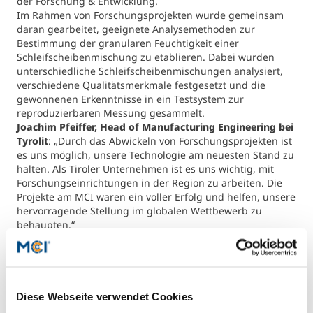
der Forschung & Entwicklung.
International studieren
Im Rahmen von Forschungsprojekten wurde gemeinsam
An über 300 Partneruniversitäten
Micro Degrees
daran gearbeitet, geeignete Analysemethoden zur
Forschung am MCI
Bestimmung der granularen Feuchtigkeit einer
Schleifscheibenmischung zu etablieren. Dabei wurden
unterschiedliche Schleifscheibenmischungen analysiert,
Studienberatung
Micro Credentials
verschiedene Qualitätsmerkmale festgesetzt und die
gewonnenen Erkenntnisse in ein Testsystem zur
reproduzierbaren Messung gesammelt.
Study Finder Bachelor/Master
Joachim Pfeiffer, Head of Manufacturing Engineering bei
Masterclasses
Tyrolit
: „Durch das Abwickeln von Forschungsprojekten ist
es uns möglich, unsere Technologie am neuesten Stand zu
halten. Als Tiroler Unternehmen ist es uns wichtig, mit
Management-Seminare
Forschungseinrichtungen in der Region zu arbeiten. Die
Projekte am MCI waren ein voller Erfolg und helfen, unsere
hervorragende Stellung im globalen Wettbewerb zu
behaupten.“
Technische Weiterbildung
Prototyp Messgeräteentwicklung. Foto: MCI - Mayerl.
Prob
Maßgeschneiderte Programme
Diese Webseite verwendet Cookies