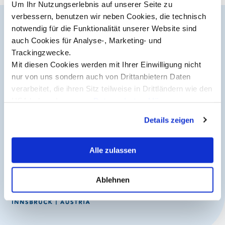
Um Ihr Nutzungserlebnis auf unserer Seite zu
verbessern, benutzen wir neben Cookies, die technisch
Studienberatung
notwendig für die Funktionalität unserer Website sind
Der MCI Newsletter
auch Cookies für Analyse-, Marketing- und
Executive Education Finder
Trackingzwecke.
Jederzeit up-to-date und den möglicherweise
Mit diesen Cookies werden mit Ihrer Einwilligung nicht
entscheidenden Schritt voraus.
nur von uns sondern auch von Drittanbietern Daten
verarbeitet, die ihren Sitz teilweise in Drittländern wie den
USA haben. In unserer
Datenschutzerklärung
Jetzt anmelden
informieren wir Sie über diese Tools und Partner und
Details zeigen
erklären Ihnen genau, was eine Datenübermittlung in die
USA bedeuten kann.
Alle zulassen
Ablehnen