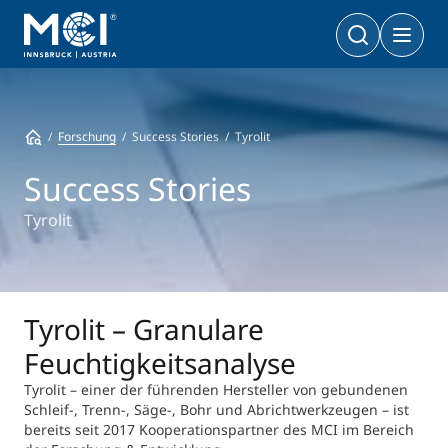
Bachelor
Wirtschaft & Gesellschaft
Doktoratsprogramme
Forschung
Success Stories
Tyrolit
Wirtschaft & Gesellschaft
PhD | DBA
Technologie & Life Sciences
Success Stories
Technologie & Life Sciences
Executive Master
Tyrolit
Master
MBA | MSC | LL. M.
Wirtschaft & Gesellschaft
Doktorat
Technologie & Life Sciences
Executive Bachelor Online
Tyrolit – Granulare
Kooperationsmöglichkeiten
BA
Feuchtigkeitsanalyse
Berufsbegleitend studieren
Ein Studium, das zu Ihnen passt
Tyrolit – einer der führenden Hersteller von gebundenen
Schleif-, Trenn-, Säge-, Bohr und Abrichtwerkzeugen – ist
Zertifikats-Lehrgänge
Entrepreneurship & Start-ups
bereits seit 2017 Kooperationspartner des MCI im Bereich