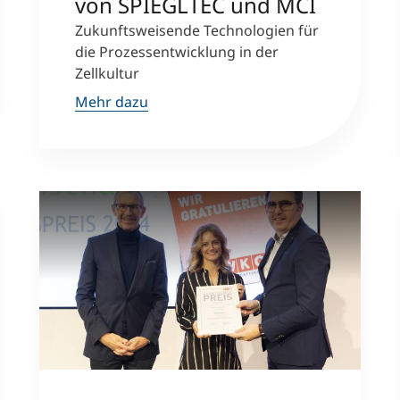
von SPIEGLTEC und MCI
Zukunftsweisende Technologien für
Studienberatung
die Prozessentwicklung in der
Zellkultur
Executive Education Finder
Mehr dazu