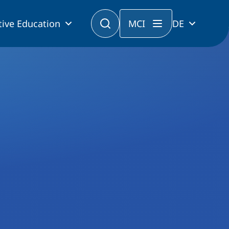
tive Education
MCI
DE