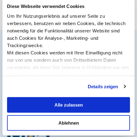
Diese Webseite verwendet Cookies
Studienberatung
Um Ihr Nutzungserlebnis auf unserer Seite zu
verbessern, benutzen wir neben Cookies, die technisch
Executive Education Finder
notwendig für die Funktionalität unserer Website sind
auch Cookies für Analyse-, Marketing- und
Trackingzwecke.
Der MCI Newsletter
Mit diesen Cookies werden mit Ihrer Einwilligung nicht
nur von uns sondern auch von Drittanbietern Daten
Jederzeit up-to-date und den möglicherweise
verarbeitet, die ihren Sitz teilweise in Drittländern wie den
entscheidenden Schritt voraus.
USA haben. In unserer
Datenschutzerklärung
informieren wir Sie über diese Tools und Partner und
Details zeigen
erklären Ihnen genau, was eine Datenübermittlung in die
Jetzt anmelden
USA bedeuten kann.
Alle zulassen
Ablehnen