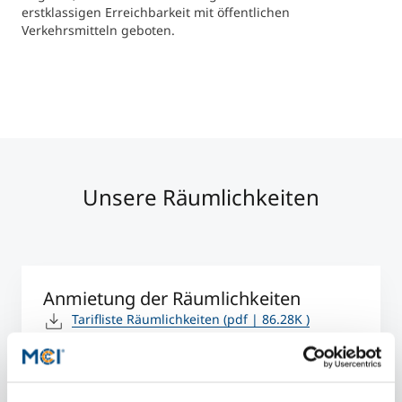
International studieren
erstklassigen Erreichbarkeit mit öffentlichen
Verkehrsmitteln geboten.
An über 300 Partneruniversitäten
Micro Degrees
Forschung am MCI
Studienberatung
Micro Credentials
Study Finder Bachelor/Master
Masterclasses
Unsere Räumlichkeiten
Management-Seminare
Anmietung der Räumlichkeiten
Technische Weiterbildung
Tarifliste Räumlichkeiten
(pdf | 86.28K )
AGB - Anmietung Räumlichkeiten
(pdf |
526.78K )
Maßgeschneiderte Programme