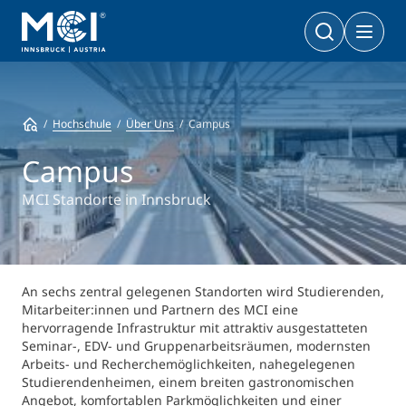
Bachelor
Wirtschaft & Gesellschaft
Doktoratsprogramme
Hochschule
Über Uns
Campus
Wirtschaft & Gesellschaft
PhD | DBA
Technologie & Life Sciences
Campus
Technologie & Life Sciences
Executive Master
MCI Standorte in Innsbruck
Master
MBA | MSC | LL. M.
Wirtschaft & Gesellschaft
Doktorat
Technologie & Life Sciences
Executive Bachelor Online
An sechs zentral gelegenen Standorten wird Studierenden,
Kooperationsmöglichkeiten
Mitarbeiter:innen und Partnern des MCI eine
BA
Berufsbegleitend studieren
hervorragende Infrastruktur mit attraktiv ausgestatteten
Seminar-, EDV- und Gruppenarbeitsräumen, modernsten
Ein Studium, das zu Ihnen passt
Arbeits- und Recherchemöglichkeiten, nahegelegenen
Zertifikats-Lehrgänge
Entrepreneurship & Start-ups
Studierendenheimen, einem breiten gastronomischen
Angebot, komfortablen Parkmöglichkeiten und einer