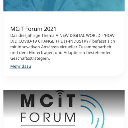
International studieren
An über 300 Partneruniversitäten
Micro Degrees
Forschung am MCI
MCiT Forum 2021
Studienberatung
Micro Credentials
Das diesjährige Thema A NEW DIGITAL WORLD - 'HOW
DID COVID-19 CHANGE THE IT-INDUSTRY?' befasst sich
Study Finder Bachelor/Master
mit innovativen Ansätzen virtueller Zusammenarbeit
und dem Hinterfragen und Adaptieren bestehender
Masterclasses
Geschäftsstrategien.
Mehr dazu
Management-Seminare
Technische Weiterbildung
Maßgeschneiderte Programme