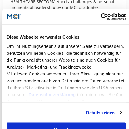
HEALTHCARE SECTORMethods, challenges & personal
moments of leadership by our MCI graduates
Mehr dazu
Diese Webseite verwendet Cookies
Um Ihr Nutzungserlebnis auf unserer Seite zu verbessern,
benutzen wir neben Cookies, die technisch notwendig für
die Funktionalität unserer Website sind auch Cookies für
Analyse-, Marketing- und Trackingzwecke.
Mit diesen Cookies werden mit Ihrer Einwilligung nicht nur
von uns sondern auch von Drittanbietern Daten verarbeitet,
die ihren Sitz teilweise in Drittländern wie den USA haben.
In unserer
Datenschutzerklärung
informieren wir Sie über
diese Tools und Partner und erklären Ihnen genau, was
eine Datenübermittlung in die USA bedeuten kann.
Details zeigen
Best Practice | Doing Business in
Central and Eastern Europe
May 04, 2018 | 3.00 – 7.00 p.m. | MCI Campus