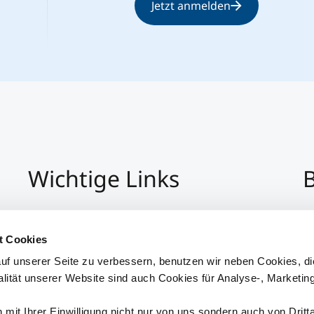
Jetzt anmelden
Wichtige Links
B
Impressum
+4
Datenschutz
Pe
t Cookies
Hinweisgeber:Innensystem
P
uf unserer Seite zu verbessern, benutzen wir neben Cookies, di
Barrierefreiheit
alität unserer Website sind auch Cookies für Analyse-, Marketin
mit Ihrer Einwilligung nicht nur von uns sondern auch von Dritt