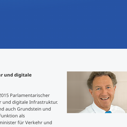
International studieren
An über 300 Partneruniversitäten
Forschung am MCI
Micro Degrees
Studienberatung
Micro Credentials
Study Finder Bachelor/Master
Masterclasses
r und digitale
Management-Seminare
t 2015 Parlamentarischer
Technische Weiterbildung
und digitale Infrastruktur.
 und auch Grundstein und
Funktion als
Maßgeschneiderte Programme
inister für Verkehr und