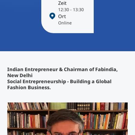
International studieren
Zeit
12:30 - 13:30
An über 300 Partneruniversitäten
Micro Degrees
Forschung am MCI
Ort
Online
Studienberatung
Micro Credentials
Study Finder Bachelor/Master
Masterclasses
Indian Entrepreneur & Chairman of Fabindia,
New Delhi
Management-Seminare
Social Entrepreneurship - Building a Global
Fashion Business.
Technische Weiterbildung
Maßgeschneiderte Programme