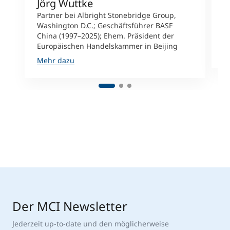
Jörg Wuttke
C
Partner bei Albright Stonebridge Group,
O
Washington D.C.; Geschäftsführer BASF
i
China (1997–2025); Ehem. Präsident der
S
Europäischen Handelskammer in Beijing
M
Mehr dazu
Der MCI Newsletter
Jederzeit up-to-date und den möglicherweise