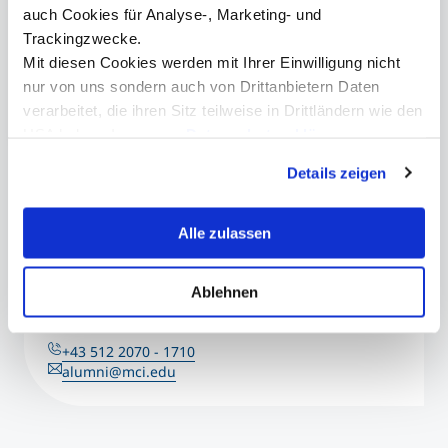
auch Cookies für Analyse-, Marketing- und
SHORT FACTS
Trackingzwecke.
12:30 - 13:30
Mit diesen Cookies werden mit Ihrer Einwilligung nicht
Online
nur von uns sondern auch von Drittanbietern Daten
Livetalk
verarbeitet, die ihren Sitz teilweise in Drittländern wie den
USA haben. In unserer
Datenschutzerklärung
informieren wir Sie über diese Tools und Partner und
Details zeigen
erklären Ihnen genau, was eine Datenübermittlung in die
Kontakt
USA bedeuten kann.
Alle zulassen
Mag. Bettina Stichauner
Ablehnen
Leiterin Alumni Center
+43 512 2070 - 1710
alumni@mci.edu