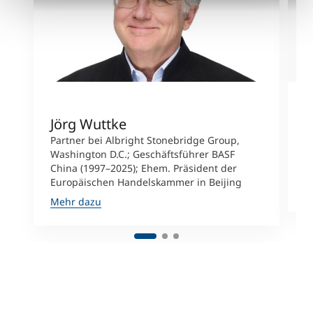
Jörg Wuttke
C
Partner bei Albright Stonebridge Group,
O
Washington D.C.; Geschäftsführer BASF
i
China (1997–2025); Ehem. Präsident der
S
Europäischen Handelskammer in Beijing
M
Mehr dazu