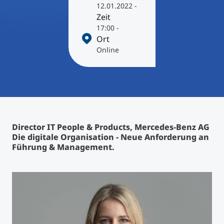
International studieren
12.01.2022 -
Zeit
An über 300 Partneruniversitäten
Micro Degrees
Forschung am MCI
17:00 -
Ort
Online
Studienberatung
Micro Credentials
Study Finder Bachelor/Master
Masterclasses
Director IT People & Products, Mercedes-Benz AG
Management-Seminare
Die digitale Organisation - Neue Anforderung an
Führung & Management.
Technische Weiterbildung
Maßgeschneiderte Programme