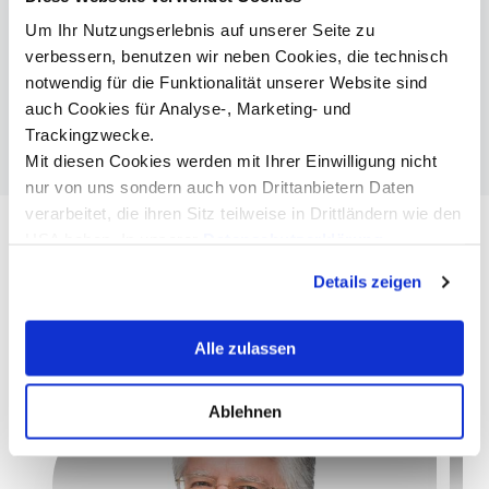
Mag. Bettina Stichauner
Um Ihr Nutzungserlebnis auf unserer Seite zu
Leiterin Alumni Center
verbessern, benutzen wir neben Cookies, die technisch
+43 512 2070 - 1710
notwendig für die Funktionalität unserer Website sind
alumni@mci.edu
auch Cookies für Analyse-, Marketing- und
Trackingzwecke.
Mit diesen Cookies werden mit Ihrer Einwilligung nicht
nur von uns sondern auch von Drittanbietern Daten
verarbeitet, die ihren Sitz teilweise in Drittländern wie den
USA haben. In unserer
Datenschutzerklärung
Ähnliche Events
informieren wir Sie über diese Tools und Partner und
Details zeigen
erklären Ihnen genau, was eine Datenübermittlung in die
Aktuell. Informativ. Inspirierend.
USA bedeuten kann.
Alle zulassen
Ablehnen
Online