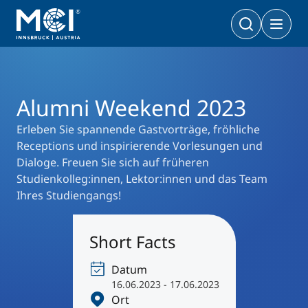
Hochschule
Veranstaltungen
Podiumsveranstaltung
Alumni Weekend 2023
Bachelor
Wirtschaft & Gesellschaft
Doktoratsprogramme
Alumni Weekend 2023
Wirtschaft & Gesellschaft
PhD | DBA
Technologie & Life Sciences
Erleben Sie spannende Gastvorträge, fröhliche
Technologie & Life Sciences
Receptions und inspirierende Vorlesungen und
Executive Master
Dialoge. Freuen Sie sich auf früheren
Master
MBA | MSC | LL. M.
Studienkolleg:innen, Lektor:innen und das Team
Wirtschaft & Gesellschaft
Doktorat
Ihres Studiengangs!
Technologie & Life Sciences
Executive Bachelor Online
Kooperationsmöglichkeiten
BA
Short Facts
Berufsbegleitend studieren
Ein Studium, das zu Ihnen passt
Datum
Zertifikats-Lehrgänge
16.06.2023 - 17.06.2023
Entrepreneurship & Start-ups
Ort