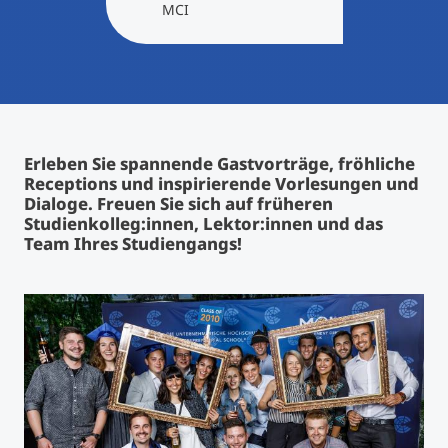
International studieren
MCI
An über 300 Partneruniversitäten
Micro Degrees
Forschung am MCI
Studienberatung
Micro Credentials
Erleben Sie spannende Gastvorträge, fröhliche
Study Finder Bachelor/Master
Receptions und inspirierende Vorlesungen und
Masterclasses
Dialoge. Freuen Sie sich auf früheren
Studienkolleg:innen, Lektor:innen und das
Team Ihres Studiengangs!
Management-Seminare
Technische Weiterbildung
Maßgeschneiderte Programme