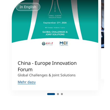
In English
China - Europe Innovation
J
Forum
M
Global Challenges & Joint Solutions
Mehr dazu