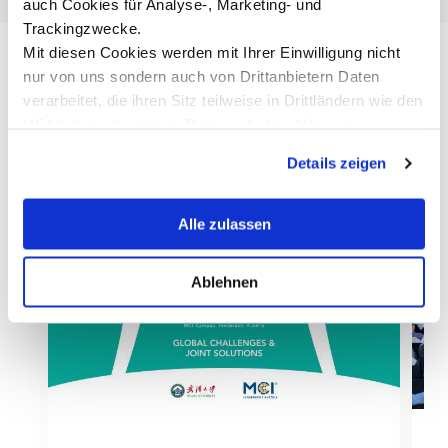
auch Cookies für Analyse-, Marketing- und
Trackingzwecke.
Mit diesen Cookies werden mit Ihrer Einwilligung nicht
nur von uns sondern auch von Drittanbietern Daten
Ähnliche Events
verarbeitet, die ihren Sitz teilweise in Drittländern wie den
Aktuell. Informativ. Inspirierend.
USA haben. In unserer
Datenschutzerklärung
informieren wir Sie über diese Tools und Partner und
Details zeigen
erklären Ihnen genau, was eine Datenübermittlung in die
USA bedeuten kann.
Alle zulassen
In English
Ablehnen