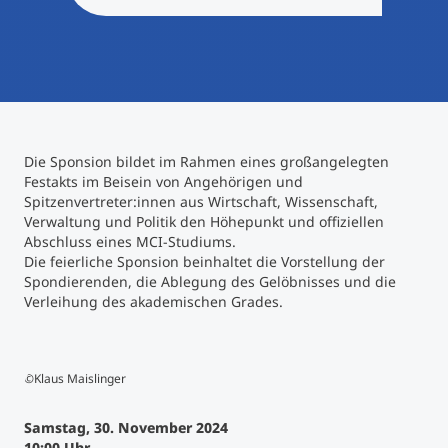
International studieren
An über 300 Partneruniversitäten
Micro Degrees
Forschung am MCI
Studienberatung
Micro Credentials
Die Sponsion bildet im Rahmen eines großangelegten
Study Finder Bachelor/Master
Festakts im Beisein von Angehörigen und
Masterclasses
Spitzenvertreter:innen aus Wirtschaft, Wissenschaft,
Verwaltung und Politik den Höhepunkt und offiziellen
Abschluss eines MCI-Studiums.
Management-Seminare
Die feierliche Sponsion beinhaltet die Vorstellung der
Spondierenden, die Ablegung des Gelöbnisses und die
Verleihung des akademischen Grades.
Technische Weiterbildung
©Klaus Maislinger
Maßgeschneiderte Programme
Samstag, 30. November 2024
10:00 Uhr