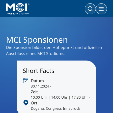
Hochschule
Veranstaltungen
Podiumsveranstaltung
MCI Sponsionen
Bachelor
Wirtschaft & Gesellschaft
Doktoratsprogramme
MCI Sponsionen
Wirtschaft & Gesellschaft
PhD | DBA
Technologie & Life Sciences
Die Sponsion bildet den Höhepunkt und offiziellen
Technologie & Life Sciences
Abschluss eines MCI-Studiums.
Executive Master
Master
MBA | MSC | LL. M.
Wirtschaft & Gesellschaft
Doktorat
Short Facts
Technologie & Life Sciences
Executive Bachelor Online
Datum
Kooperationsmöglichkeiten
30.11.2024 -
BA
Berufsbegleitend studieren
Zeit
Ein Studium, das zu Ihnen passt
10:00 Uhr | 14:00 Uhr | 17:30 Uhr -
Ort
Zertifikats-Lehrgänge
Entrepreneurship & Start-ups
Dogana, Congress Innsbruck