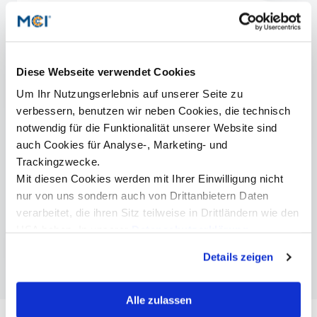
Mag. Bettina Stichauner
Diese Webseite verwendet Cookies
Head of Alumni & Events
Um Ihr Nutzungserlebnis auf unserer Seite zu
+43 512 2070 - 1710
verbessern, benutzen wir neben Cookies, die technisch
bettina.stichauner@mci.edu
notwendig für die Funktionalität unserer Website sind
auch Cookies für Analyse-, Marketing- und
Trackingzwecke.
Mit diesen Cookies werden mit Ihrer Einwilligung nicht
nur von uns sondern auch von Drittanbietern Daten
verarbeitet, die ihren Sitz teilweise in Drittländern wie den
USA haben. In unserer
Datenschutzerklärung
Weitere Informationen
informieren wir Sie über diese Tools und Partner und
Details zeigen
erklären Ihnen genau, was eine Datenübermittlung in die
USA bedeuten kann.
Alle zulassen