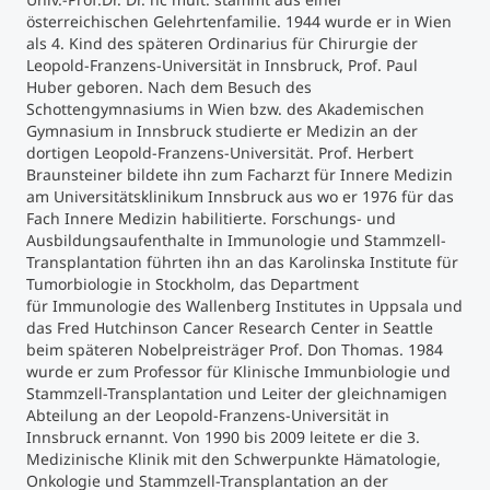
österreichischen Gelehrtenfamilie. 1944 wurde er in Wien
als 4. Kind des späteren Ordinarius für Chirurgie der
Studienberatung
Leopold-Franzens-Universität in Innsbruck, Prof. Paul
Huber geboren. Nach dem Besuch des
Executive Education Finder
Schottengymnasiums in Wien bzw. des Akademischen
Gymnasium in Innsbruck studierte er Medizin an der
dortigen Leopold-Franzens-Universität. Prof. Herbert
Braunsteiner bildete ihn zum Facharzt für Innere Medizin
am Universitätsklinikum Innsbruck aus wo er 1976 für das
Fach Innere Medizin habilitierte. Forschungs- und
Ausbildungsaufenthalte in Immunologie und Stammzell-
Transplantation führten ihn an das Karolinska Institute für
Tumorbiologie in Stockholm, das Department
für Immunologie des Wallenberg Institutes in Uppsala und
das Fred Hutchinson Cancer Research Center in Seattle
beim späteren Nobelpreisträger Prof. Don Thomas. 1984
wurde er zum Professor für Klinische Immunbiologie und
Stammzell-Transplantation und Leiter der gleichnamigen
Abteilung an der Leopold-Franzens-Universität in
Innsbruck ernannt. Von 1990 bis 2009 leitete er die 3.
Medizinische Klinik mit den Schwerpunkte Hämatologie,
Onkologie und Stammzell-Transplantation an der