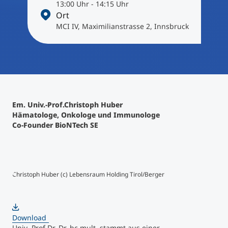
International studieren
13:00 Uhr - 14:15 Uhr
Ort
An über 300 Partneruniversitäten
Micro Degrees
Forschung am MCI
MCI IV, Maximilianstrasse 2, Innsbruck
Studienberatung
Micro Credentials
Study Finder Bachelor/Master
Masterclasses
Em. Univ.-Prof.Christoph Huber
Hämatologe, Onkologe und Immunologe
Co-Founder BioNTech SE
Management-Seminare
Technische Weiterbildung
Christoph Huber (c) Lebensraum Holding Tirol/Berger
Maßgeschneiderte Programme
Download
Univ.-Prof.Dr. Dr. hc mult. stammt aus einer