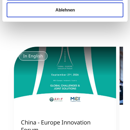
Ähnliche Events
Ablehnen
Aktuell. Informativ. Inspirierend.
In English
China - Europe Innovation
J
Forum