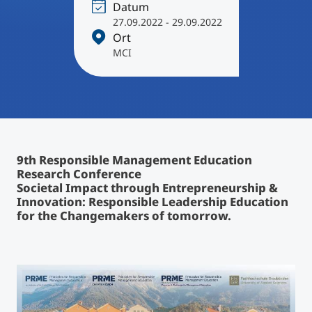
International studieren
Datum
27.09.2022 - 29.09.2022
An über 300 Partneruniversitäten
Micro Degrees
Forschung am MCI
Ort
MCI
Studienberatung
Micro Credentials
Study Finder Bachelor/Master
Masterclasses
9th Responsible Management Education
Research Conference
Management-Seminare
Societal Impact through Entrepreneurship &
Innovation: Responsible Leadership Education
for the Changemakers of tomorrow.
Technische Weiterbildung
Maßgeschneiderte Programme