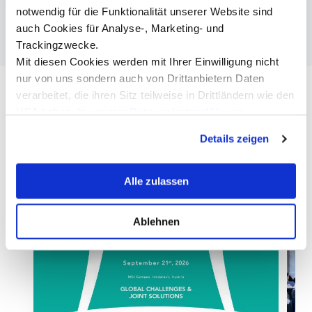
notwendig für die Funktionalität unserer Website sind
auch Cookies für Analyse-, Marketing- und
Trackingzwecke.
Mit diesen Cookies werden mit Ihrer Einwilligung nicht
nur von uns sondern auch von Drittanbietern Daten
verarbeitet, die ihren Sitz teilweise in Drittländern wie den
Ähnliche Events
USA haben. In unserer
Datenschutzerklärung
informieren wir Sie über diese Tools und Partner und
Aktuell. Informativ. Inspirierend.
Details zeigen
erklären Ihnen genau, was eine Datenübermittlung in die
USA bedeuten kann.
Alle zulassen
In English
Ablehnen