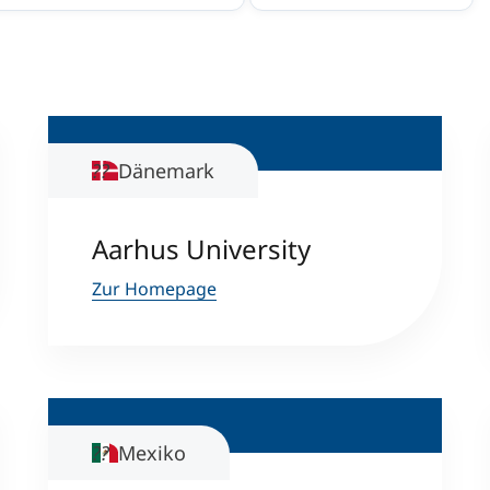
International studieren
An über 300 Partneruniversitäten
Forschung am MCI
Micro Degrees
Studienberatung
Micro Credentials
Dänemark
Study Finder Bachelor/Master
Masterclasses
Aarhus University
Zur Homepage
Management-Seminare
Technische Weiterbildung
Mexiko
Maßgeschneiderte Programme