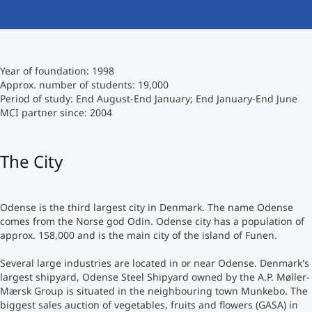
International studieren
An über 300 Partneruniversitäten
Micro Degrees
Forschung am MCI
Year of foundation: 1998
Studienberatung
Micro Credentials
Approx. number of students: 19,000
Period of study: End August-End January; End January-End June
MCI partner since: 2004
Study Finder Bachelor/Master
Masterclasses
The City
Management-Seminare
Odense is the third largest city in Denmark. The name Odense
comes from the Norse god Odin. Odense city has a population of
Technische Weiterbildung
approx. 158,000 and is the main city of the island of Funen.
Several large industries are located in or near Odense. Denmark's
largest shipyard, Odense Steel Shipyard owned by the A.P. Møller-
Maßgeschneiderte Programme
Mærsk Group is situated in the neighbouring town Munkebo. The
biggest sales auction of vegetables, fruits and flowers (GASA) in