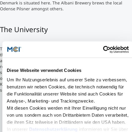
Denmark is situated here. The Albani Brewery brews the local
Odense Pilsner amongst others.
Studienberatung
The University
Executive Education Finder
The University of Southern Denmark, with campuses located in
the southwestern part of Denmark - i.e. Funen, Southern Jutland
and Sealand - is a research and educational institution with deep
regional roots and an international outlook. Reaching even further
Diese Webseite verwendet Cookies
south, the university offers a number of joint programs in co-
operation with the University of Flensburg and the University of
Um Ihr Nutzungserlebnis auf unserer Seite zu verbessern,
Kiel. Contacts with regional industries and the international
benutzen wir neben Cookies, die technisch notwendig für
scientific community are strong.
die Funktionalität unserer Website sind auch Cookies für
Analyse-, Marketing- und Trackingzwecke.
Mit diesen Cookies werden mit Ihrer Einwilligung nicht nur
von uns sondern auch von Drittanbietern Daten verarbeitet,
die ihren Sitz teilweise in Drittländern wie den USA haben.
In unserer
Datenschutzerklärung
informieren wir Sie über