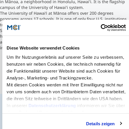
in Mānoa, a neighborhood in Honolulu, Hawai'i. It is the flagship
campus of the University of Hawai'i system.
Studienberatung
The University of Hawaiʻi at Mānoa offers over 200 degrees
programs across 17 schools. It is one of only four U.S. institutions
to be a member of four federal research programs: Land Grant,
Executive Education Finder
Sea Grant, Space Grant, and Sun Grant. Its research activities
have a strong focus on marine biology, oceanography, geology,
aquaculture, tropical medicine as well as arts, genetics,
intercultural relations, etc.
Diese Webseite verwendet Cookies
Um Ihr Nutzungserlebnis auf unserer Seite zu verbessern,
benutzen wir neben Cookies, die technisch notwendig für
die Funktionalität unserer Website sind auch Cookies für
Analyse-, Marketing- und Trackingzwecke.
Mit diesen Cookies werden mit Ihrer Einwilligung nicht nur
von uns sondern auch von Drittanbietern Daten verarbeitet,
die ihren Sitz teilweise in Drittländern wie den USA haben.
In unserer
Datenschutzerklärung
informieren wir Sie über
diese Tools und Partner und erklären Ihnen genau, was
Der MCI Newsletter
eine Datenübermittlung in die USA bedeuten kann.
Details zeigen
Jederzeit up-to-date und den möglicherweise