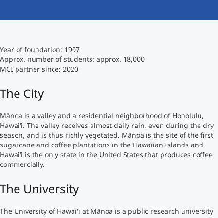
International studieren
An über 300 Partneruniversitäten
Micro Degrees
Forschung am MCI
Year of foundation: 1907
Studienberatung
Micro Credentials
Approx. number of students: approx. 18,000
MCI partner since: 2020
Study Finder Bachelor/Master
The City
Masterclasses
Mānoa is a valley and a residential neighborhood of Honolulu,
Hawaiʻi. The valley receives almost daily rain, even during the dry
Management-Seminare
season, and is thus richly vegetated. Mānoa is the site of the first
sugarcane and coffee plantations in the Hawaiian Islands and
Hawaiʻi is the only state in the United States that produces coffee
Technische Weiterbildung
commercially.
The University
Maßgeschneiderte Programme
The University of Hawai'i at Mānoa is a public research university