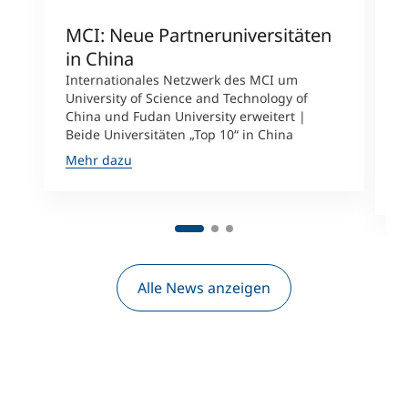
MCI: Neue Partneruniversitäten
I
in China
n
Internationales Netzwerk des MCI um
University of Science and Technology of
M
China und Fudan University erweitert |
i
Beide Universitäten „Top 10“ in China
D
A
Mehr dazu
M
Alle News anzeigen