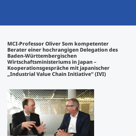
International studieren
An über 300 Partneruniversitäten
Micro Degrees
Forschung am MCI
Studienberatung
Micro Credentials
MCI-Professor Oliver Som kompetenter
Berater einer hochrangigen Delegation des
Study Finder Bachelor/Master
Baden-Württembergischen
Masterclasses
Wirtschaftsministeriums in Japan –
Kooperationsgespräche mit japanischer
„Industrial Value Chain Initiative“ (IVI)
Management-Seminare
Technische Weiterbildung
Maßgeschneiderte Programme