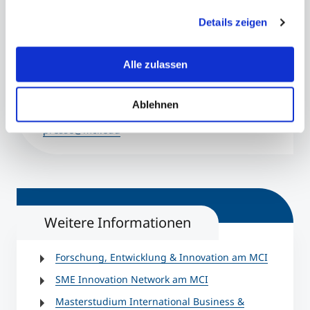
informieren wir Sie über diese Tools und Partner und
Details zeigen
erklären Ihnen genau, was eine Datenübermittlung in die
USA bedeuten kann.
Kontakt
Alle zulassen
Ablehnen
presse@mci.edu
Weitere Informationen
Forschung, Entwicklung & Innovation am MCI
SME Innovation Network am MCI
Masterstudium International Business &