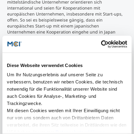
mittelständische Unternehmer orientieren sich
international und seien für Kooperationen mit
europäischen Unternehmen, insbesondere mit Start-ups,
offen. So sei es beispielsweise gängig, dass ein
europäisches Start-up mit einem japanischen
Unternehmen eine Kooperation eingehe und in Japan
fertigen lasse.
MCI-Rektor
Andreas Altmann
freut sich über die
Berufung von Oliver Som:
„Die Unternehmerische
Hochschule® hat in den vergangenen Jahren international
anerkannte Kompetenzen in den Bereichen KMUs,
Diese Webseite verwendet Cookies
Digitalisierung und Industrie 4.0 aufgebaut. Mit Unterstützung
von Oliver Som und seiner Expertise können wir nicht nur
Um Ihr Nutzungserlebnis auf unserer Seite zu
unser eigenes Netzwerk in Japan stärken, sondern dieses auch
verbessern, benutzen wir neben Cookies, die technisch
heimischen Unternehmern zugänglich machen.“
notwendig für die Funktionalität unserer Website sind
Bereits für Juni diesen Jahres ist ein Gegenbesuch aus
auch Cookies für Analyse-, Marketing- und
Japan geplant. Führende IVI-Vertreter möchten
Trackingzwecke.
europäische Wirtschaftsvertreter und Unternehmer
treffen, um konkrete Kooperationsmöglichkeiten
Mit diesen Cookies werden mit Ihrer Einwilligung nicht
auszuloten. Für interessierte Unternehmer und
nur von uns sondern auch von Drittanbietern Daten
Unternehmensgründer aus Österreich steht MCI-Professor
verarbeitet, die ihren Sitz teilweise in Drittländern wie den
Oliver Som als Ansprechpartner zur Verfügung.
USA haben. In unserer
Datenschutzerklärung