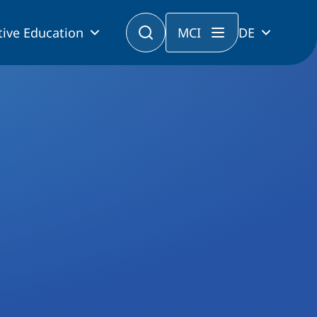
tive Education
MCI
DE