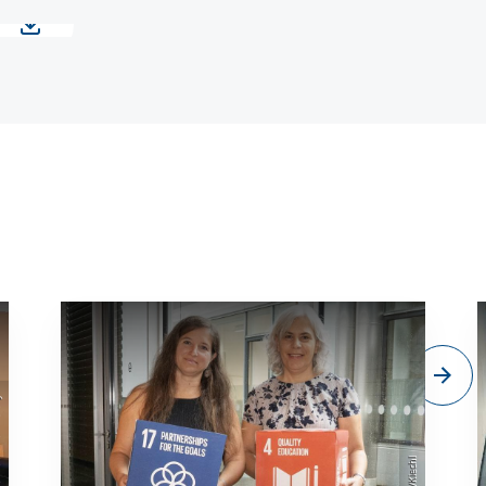
sity
©MCI/Kiechl