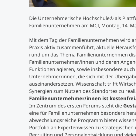
Die Unternehmerische Hochschule® als Plattfo
Familienunternehmen am MCI, Montag, 14. Mai 
Mit dem Tag der Familienunternehmen wird a
Praxis aktiv zusammenführt, aktuelle Herausf
rund um das Thema Familienunternehmen disk
Familienunternehmer/innen und deren Angehö
Funktionen agieren, sowie insbesondere auc
Unternehmer/innen, die sich mit der Überga
auseinandersetzen. Wissenschaft trifft Wirtsch
Synergien zum Nutzen des Standortes zu reali
Familienunternehmer/innen ist kostenfrei
Im Zentrum des ersten Forums steht die
Gest
eine für Familienunternehmen besonders her
abwechslungsreiche Programm bietet wissensch
Portfolio an Expertenwissen zu strategischen 
Recruiting und Personalentwicklung und viele