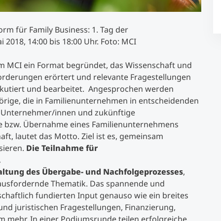
rm für Family Business: 1. Tag der
2018, 14:00 bis 18:00 Uhr. Foto: MCI
m MCI ein Format begründet, das Wissenschaft und
orderungen erörtert und relevante Fragestellungen
utiert und bearbeitet. Angesprochen werden
rige, die in Familienunternehmen in entscheidenden
h Unternehmer/innen und zukünftige
be bzw. Übernahme eines Familienunternehmens
aft, lautet das Motto. Ziel ist es, gemeinsam
sieren.
Die Teilnahme für
.
altung des Übergabe- und Nachfolgeprozesses
,
ausfordernde Thematik. Das spannende und
aftlich fundierten Input genauso wie ein breites
und juristischen Fragestellungen, Finanzierung,
m mehr. In einer Podiumsrunde teilen erfolgreiche