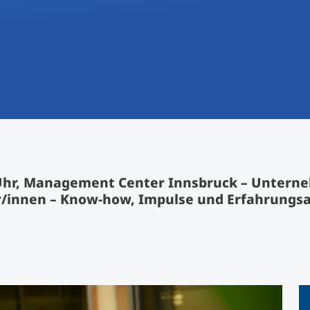
International studieren
An über 300 Partneruniversitäten
Forschung am MCI
Micro Degrees
Studienberatung
Micro Credentials
Study Finder Bachelor/Master
Masterclasses
30 Uhr, Management Center Innsbruck – Unter
Management-Seminare
r/innen – Know-how, Impulse und Erfahrungs
Technische Weiterbildung
Maßgeschneiderte Programme