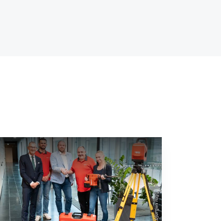
©MCI/Jürgen Nigg