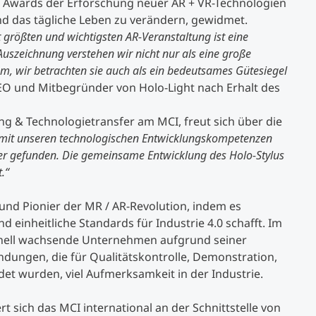
e Awards der Erforschung neuer AR + VR-Technologien
d das tägliche Leben zu verändern, gewidmet.
größten und wichtigsten AR-Veranstaltung ist eine
Auszeichnung verstehen wir nicht nur als eine große
 wir betrachten sie auch als ein bedeutsames Gütesiegel
EO und Mitbegründer von Holo-Light nach Erhalt des
ng & Technologietransfer am MCI, freut sich über die
e mit unseren technologischen Entwicklungskompetenzen
er gefunden. Die gemeinsame Entwicklung des Holo-Stylus
.“
 und Pionier der MR / AR-Revolution, indem es
einheitliche Standards für Industrie 4.0 schafft. Im
chnell wachsende Unternehmen aufgrund seiner
ndungen, die für Qualitätskontrolle, Demonstration,
 wurden, viel Aufmerksamkeit in der Industrie.
 sich das MCI international an der Schnittstelle von