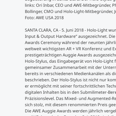
links: Ori Inbar, CEO und AWE-Mitbegründer, Ph
Bollinger, CMO und Holo-Light-Mitbegründer,
Foto: AWE USA 2018
SANTA CLARA, CA - 5. Juni 2018 - Holo-Light wu
Input & Output Hardware“ ausgezeichnet. Die
Awards Ceremony während der neunten jährli
weltweit wichtigsten AR + VR Konferenz und Exp
prestigeträchtigen Auggie Awards ausgezeich
Holo-Stylus, das Eingabegerät von Holo-Light 
gemeinsamer Zusammenarbeit mit der Untern
bereits in verschiedenen Medienkanälen als d
beschrieben. Der Holo-Stylus ist nicht nur ko
er ermöglicht mit seiner fortschrittlichen Tech
digitalen Inhalten bis in den Submilimeter-Be
Präzisionslevel. Das Mixed- und Augmented-Rea
sich stolz, mit diesem renommierten Preis ge
Die AWE Auggie Awards werden jährlich verge