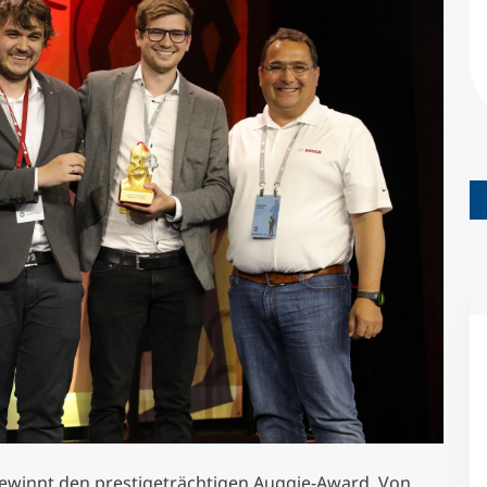
Studienberatung
Executive Education Finder
 gewinnt den prestigeträchtigen Auggie-Award. Von