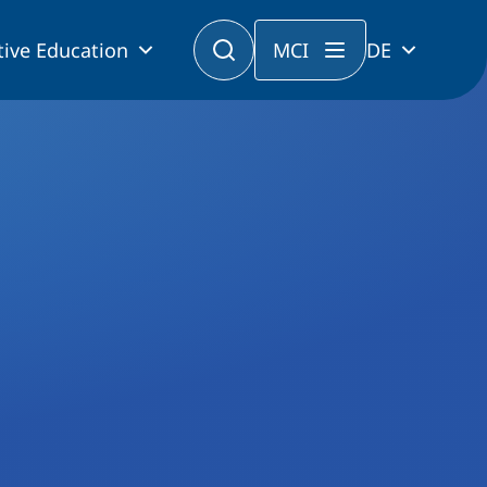
tive Education
MCI
DE