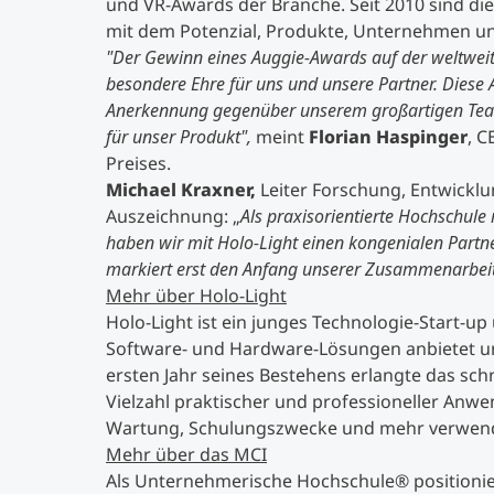
und VR-Awards der Branche. Seit 2010 sind di
mit dem Potenzial, Produkte, Unternehmen un
"Der Gewinn eines Auggie-Awards auf der weltweit 
besondere Ehre für uns und unsere Partner. Diese 
Anerkennung gegenüber unserem großartigen Team,
für unser Produkt",
meint
Florian Haspinger
, C
Preises.
Michael Kraxner,
Leiter Forschung, Entwicklu
Auszeichnung: „
Als praxisorientierte Hochschul
haben wir mit Holo-Light einen kongenialen Partn
markiert erst den Anfang unserer Zusammenarbeit
Mehr über Holo-Light
Holo-Light ist ein junges Technologie-Start-up
Software- und Hardware-Lösungen anbietet und 
ersten Jahr seines Bestehens erlangte das s
Vielzahl praktischer und professioneller Anwe
Wartung, Schulungszwecke und mehr verwendet
Mehr über das MCI
Als Unternehmerische Hochschule® positioniert