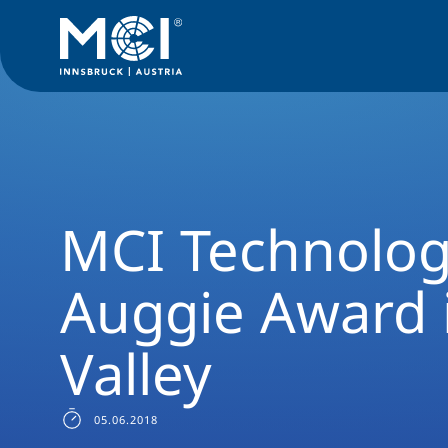
Medien
News
MCI Technologie gewinnt Auggie Award im S
MCI Technolog
Auggie Award i
Valley
05.06.2018