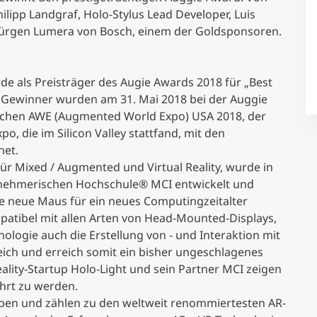
ilipp Landgraf, Holo-Stylus Lead Developer, Luis
 Jürgen Lumera von Bosch, einem der Goldsponsoren.
rde als Preisträger des Augie Awards 2018 für „Best
 Gewinner wurden am 31. Mai 2018 bei der Auggie
chen AWE (Augmented World Expo) USA 2018, der
o, die im Silicon Valley stattfand, mit den
net.
für Mixed / Augmented und Virtual Reality, wurde in
ehmerischen Hochschule® MCI entwickelt und
ie neue Maus für ein neues Computingzeitalter
mpatibel mit allen Arten von Head-Mounted-Displays,
nologie auch die Erstellung von - und Interaktion mit
reich und erreich somit ein bisher ungeschlagenes
lity-Startup Holo-Light und sein Partner MCI zeigen
ehrt zu werden.
ben und zählen zu den weltweit renommiertesten AR-