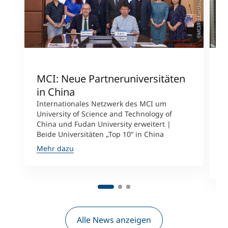
©MCI/Fudan University
MCI: Neue Partneruniversitäten
I
in China
n
Internationales Netzwerk des MCI um
University of Science and Technology of
M
China und Fudan University erweitert |
i
Beide Universitäten „Top 10“ in China
D
A
Mehr dazu
M
Alle News anzeigen