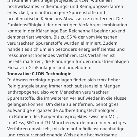
Im Rahmen des Siegerprojektes „C-ION“ wurde ein
hochwirksames Entkeimungs- und Reinigungsverfahren
entwickelt, um anthropogene Spurenstoffe und
problematische Keime aus Abwässern zu entfernen. Die
Funktionsfähigkeit der neuartigen Verfahrenskombination
konnte in der Kläranlage Bad Reichenhall beeindruckend
demonstriert werden. Bis zu 95 % der vom Menschen
verursachten Spurenstoffe wurden eliminiert. Zudem
handelt es sich um ein besonders energieeffizientes und
ressourcenschonendes Verfahren. Das Verfahren ist
bereits marktreif, die Planungen für den industriemäßigen
Einsatz in Großanlagen sind angelaufen.
Innovative C-ION Technologie
In Abwasserreinigungsanlagen finden sich trotz hoher
Reinigungsleistung immer noch substanzielle Mengen
anthropogener, also vom Menschen verursachter
Spurenstoffe, die im weiteren Verlauf wieder in die Flüsse
gelangen können. Um diese zu entfernen, benötigt es
aufwändige ergänzende Aufbereitungstechnologien.
Im Rahmen des Kooperationsprojektes zwischen MCI,
IonOess, SFC und TU München wurde nun ein neuartiges
Verfahren entwickelt, mit dem auf möglichst nachhaltige
und ressourcenschonende Weise eine hochwirksame