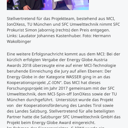
Studienberatung
Stellvertretend für das Projektteam, bestehend aus MCI,
IonOXess, TU München und SFC Umwelttechnik nimmt SFC
Executive Education Finder
Prokurist Simon Jabornig (rechts) den Preis entgegen.
Links: Laudator Johannes Kastenhuber. Foto: Hermann
Wakolbinger
Eine weitere Erfolgsnachricht kommt aus dem MCI: Bei der
kürzlich erfolgten Vergabe der Energy Globe Austria
Awards 2018 überzeugte eine auf einer MCI-Technologie
beruhende Einreichung die Jury auf allen Ebenen: Der
Energy Globe in der Kategorie WASSER ging in an das
Kooperationsprojekt „C-ION“. Das MCI hat dieses
Forschungsprojekt im Jahr 2017 gemeinsam mit der SFC
Umwelttechnik, dem MCI-Spin-off IonOXess sowie der TU
München durchgeführt. Unterstützt wurde das Projekt
von der Kooperationsförderung des Landes Tirol sowie
des Landes Salzburg. Stellvertretend für alle beteiligten
Partner hatte die Salzburger SFC Umwelttechnik GmbH das
Projekt beim Energy Globe Award eingereicht.