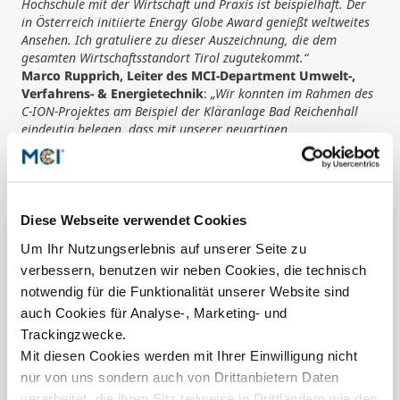
Hochschule mit der Wirtschaft und Praxis ist beispielhaft. Der
in Österreich initiierte Energy Globe Award genießt weltweites
Ansehen. Ich gratuliere zu dieser Auszeichnung, die dem
gesamten Wirtschaftsstandort Tirol zugutekommt.“
Marco Rupprich, Leiter des MCI-Department Umwelt-,
Verfahrens- & Energietechnik
:
„Wir konnten im Rahmen des
C-ION-Projektes am Beispiel der Kläranlage Bad Reichenhall
eindeutig belegen, dass mit unserer neuartigen
Verfahrenskombination Spurenstoffe bis zu 95 % reduziert
werden können. Weitere Ziele sind nun, diese Kombination im
großtechnischen Maßstab anzuwenden und die Prozesse im
Markt zu etablieren.“
MCI-Rektor Andreas Altmann:
„Das MCI verbindet
Diese Webseite verwendet Cookies
Wissenschaft, Technologie und Innovation und erzeugt
Um Ihr Nutzungserlebnis auf unserer Seite zu
Lösungen. Herzliche Gratulation unserem großartigen Team“.
verbessern, benutzen wir neben Cookies, die technisch
Energy Globe Award
Der Energy Globe Award – im Jahr 1999 in Österreich
notwendig für die Funktionalität unserer Website sind
begründet – ist heute der weltweit renommierteste
auch Cookies für Analyse-, Marketing- und
Umweltpreis. Er zeichnet herausragende, nachhaltige
Trackingzwecke.
Projekte mit Fokus auf Ressourcenschonung,
Mit diesen Cookies werden mit Ihrer Einwilligung nicht
Energieeffizienz und Einsatz erneuerbarer Energien aus.
nur von uns sondern auch von Drittanbietern Daten
Aus 170 Ländern bewerben sich innovative Projekte und
Initiativen um den Energy Globe Award, der auf regionaler,
verarbeitet, die ihren Sitz teilweise in Drittländern wie den