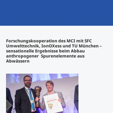
International studieren
An über 300 Partneruniversitäten
Micro Degrees
Forschung am MCI
Studienberatung
Micro Credentials
Forschungskooperation des MCI mit SFC
Study Finder Bachelor/Master
Umwelttechnik, IonOXess und TU München –
Masterclasses
sensationelle Ergebnisse beim Abbau
anthropogener Spurenelemente aus
Abwässern
Management-Seminare
Technische Weiterbildung
Maßgeschneiderte Programme