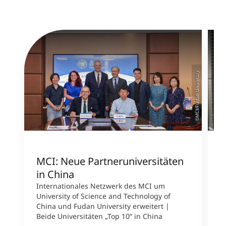
©MCI/Fudan University
MCI: Neue Partneruniversitäten
I
in China
n
Internationales Netzwerk des MCI um
University of Science and Technology of
M
China und Fudan University erweitert |
i
Beide Universitäten „Top 10“ in China
D