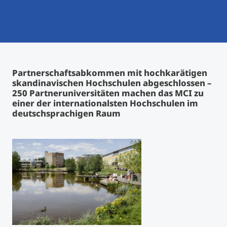
International studieren
An über 300 Partneruniversitäten
Micro Degrees
Forschung am MCI
Studienberatung
Micro Credentials
Partnerschaftsabkommen mit hochkarätigen
skandinavischen Hochschulen abgeschlossen –
Study Finder Bachelor/Master
250 Partneruniversitäten machen das MCI zu
Masterclasses
einer der internationalsten Hochschulen im
deutschsprachigen Raum
Management-Seminare
Technische Weiterbildung
Maßgeschneiderte Programme