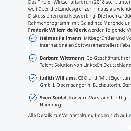
Das Tiroler Wirtschaftsforum 2018 steht unte
weit über die Landesgrenzen hinaus als wicht
Diskussionen und Networking. Die hochkarätige
Rahmenprogramm mit Galadiner, Marende und
Frederik Willem de Klerk
werden folgende Vo
Helmut Fallmann
, Mitbegründer und Vo
internationalen Softwareherstellers Fab
Barbara Wittmann
, Co-Geschäftsführe
Talent Solution von LinkedIn Deutschla
Judith Williams
, CEO und (Mit-)Eigentü
GmbH, Opernsängerin, Buchautorin, Star
Sven Seidel
, Konzern-Vorstand für Digit
Hamburg
Alle Details zur Veranstaltung finden sich auf
w