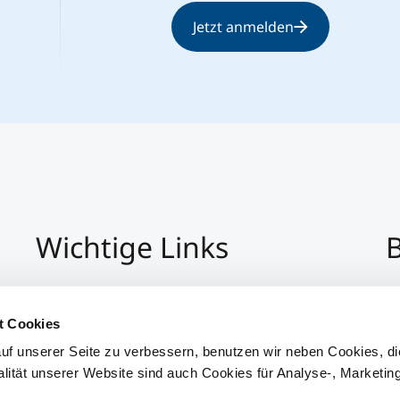
Jetzt anmelden
Wichtige Links
B
Impressum
+4
Datenschutz
Pe
t Cookies
Hinweisgeber:Innensystem
P
uf unserer Seite zu verbessern, benutzen wir neben Cookies, di
Barrierefreiheit
alität unserer Website sind auch Cookies für Analyse-, Marketin