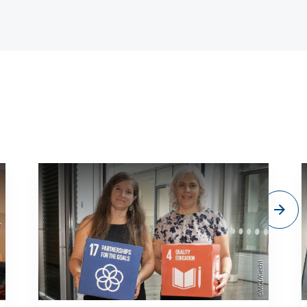
sity
©MCI/Kiechl