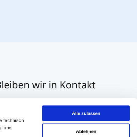
leiben wir in Kontakt
3 512 2070 - 0
r E-Mail kontaktieren
Alle zulassen
er Whatsapp kontaktieren
e technisch
g- und
Ablehnen