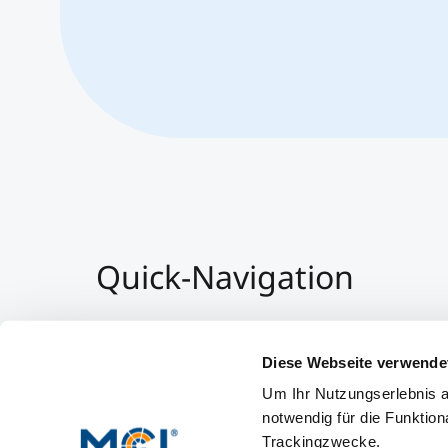
Quick-Navigation
Team & Faculty
Alumni
Diese Webseite verwende
Veranstaltungen
Um Ihr Nutzungserlebnis a
Arbeiten am MCI
notwendig für die Funktion
Trackingzwecke.