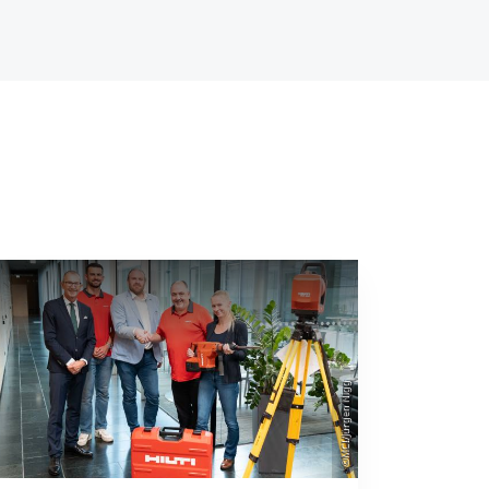
©MCI/Jürgen Nigg