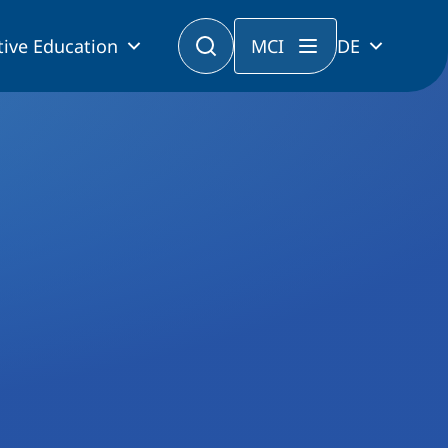
tive Education
MCI
DE