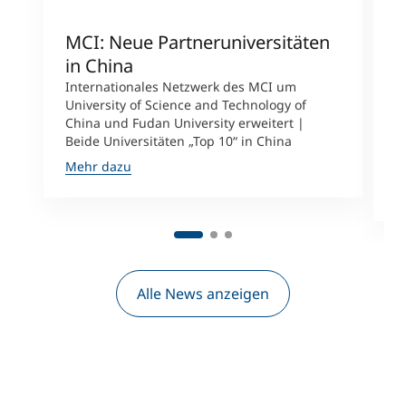
MCI: Neue Partneruniversitäten
I
in China
n
Internationales Netzwerk des MCI um
University of Science and Technology of
M
China und Fudan University erweitert |
i
Beide Universitäten „Top 10“ in China
D
A
Mehr dazu
M
Alle News anzeigen