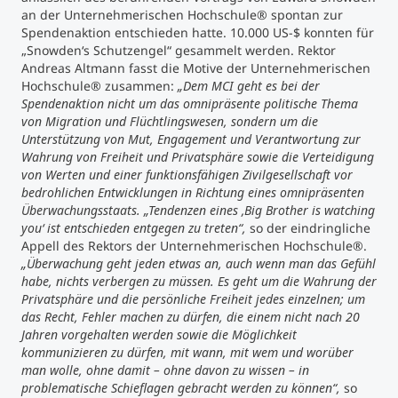
an der Unternehmerischen Hochschule® spontan zur
Spendenaktion entschieden hatte. 10.000 US-$ konnten für
„Snowden‘s Schutzengel“ gesammelt werden. Rektor
Andreas Altmann fasst die Motive der Unternehmerischen
Hochschule® zusammen:
„Dem MCI geht es bei der
Spendenaktion nicht um das omnipräsente politische Thema
von Migration und Flüchtlingswesen, sondern um die
Unterstützung von Mut, Engagement und Verantwortung zur
Wahrung von Freiheit und Privatsphäre sowie die Verteidigung
von Werten und einer funktionsfähigen Zivilgesellschaft vor
bedrohlichen Entwicklungen in Richtung eines omnipräsenten
Überwachungsstaats. „Tendenzen eines ‚Big Brother is watching
you‘ ist entschieden entgegen zu treten“,
so der eindringliche
Appell des Rektors der Unternehmerischen Hochschule®.
„Überwachung geht jeden etwas an, auch wenn man das Gefühl
habe, nichts verbergen zu müssen. Es geht um die Wahrung der
Privatsphäre und die persönliche Freiheit jedes einzelnen; um
das Recht, Fehler machen zu dürfen, die einem nicht nach 20
Jahren vorgehalten werden sowie die Möglichkeit
kommunizieren zu dürfen, mit wann, mit wem und worüber
man wolle, ohne damit – ohne davon zu wissen – in
problematische Schieflagen gebracht werden zu können“,
so