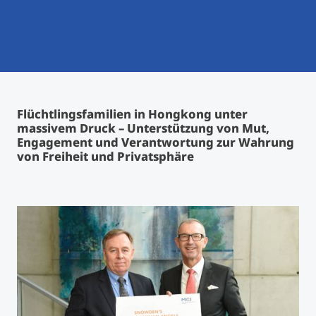
International studieren
An über 300 Partneruniversitäten
Micro Degrees
Forschung am MCI
Studienberatung
Micro Credentials
Flüchtlingsfamilien in Hongkong unter
Study Finder Bachelor/Master
massivem Druck – Unterstützung von Mut,
Masterclasses
Engagement und Verantwortung zur Wahrung
von Freiheit und Privatsphäre
Management-Seminare
Technische Weiterbildung
Maßgeschneiderte Programme