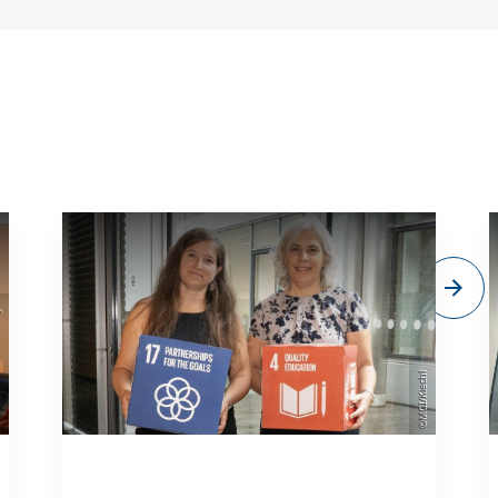
sity
©MCI/Kiechl