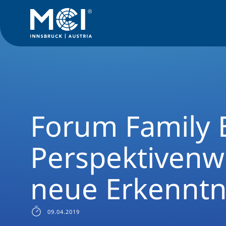
Medien
News
Forum Family Business – Perspektivenwech
Forum Family 
Perspektivenw
neue Erkenntn
09.04.2019