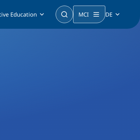
tive Education
MCI
DE