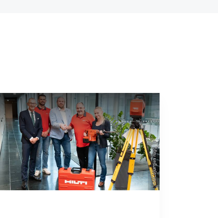
©MCI/Jürgen Nigg