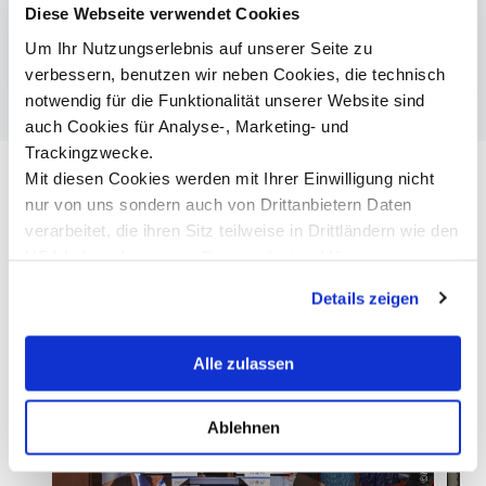
Diese Webseite verwendet Cookies
Medical Technologies
Um Ihr Nutzungserlebnis auf unserer Seite zu
*Akkreditierungsverfahren im Laufen.
verbessern, benutzen wir neben Cookies, die technisch
notwendig für die Funktionalität unserer Website sind
auch Cookies für Analyse-, Marketing- und
Trackingzwecke.
Mit diesen Cookies werden mit Ihrer Einwilligung nicht
nur von uns sondern auch von Drittanbietern Daten
verarbeitet, die ihren Sitz teilweise in Drittländern wie den
USA haben. In unserer
Datenschutzerklärung
informieren wir Sie über diese Tools und Partner und
Details zeigen
erklären Ihnen genau, was eine Datenübermittlung in die
USA bedeuten kann.
Alle zulassen
©MCI/Fudan University
Ablehnen