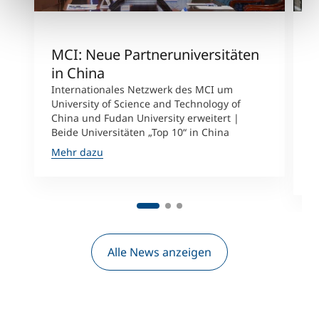
MCI: Neue Partneruniversitäten
I
in China
n
Internationales Netzwerk des MCI um
University of Science and Technology of
M
China und Fudan University erweitert |
i
Beide Universitäten „Top 10“ in China
D
A
Mehr dazu
M
Alle News anzeigen