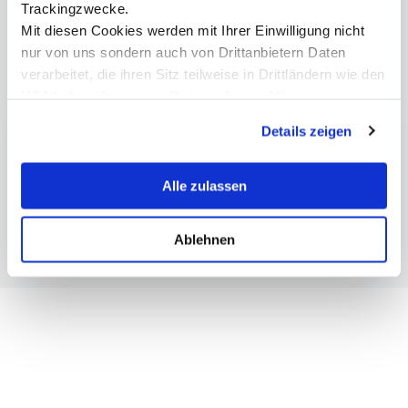
Trackingzwecke.
Mit diesen Cookies werden mit Ihrer Einwilligung nicht
nur von uns sondern auch von Drittanbietern Daten
verarbeitet, die ihren Sitz teilweise in Drittländern wie den
USA haben. In unserer
Datenschutzerklärung
Weitere Informationen
informieren wir Sie über diese Tools und Partner und
Details zeigen
erklären Ihnen genau, was eine Datenübermittlung in die
Mechatronik & Smart Technologies | Bachelor
USA bedeuten kann.
Mechatronik & Smart Technologies | Master
Alle zulassen
International studieren
Ablehnen