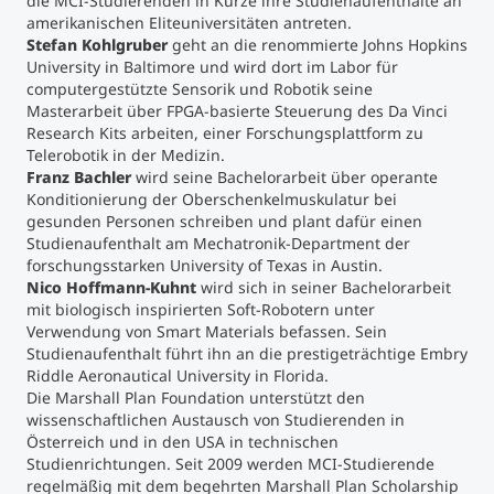
die MCI-Studierenden in Kürze ihre Studienaufenthalte an
amerikanischen Eliteuniversitäten antreten.
Stefan Kohlgruber
geht an die renommierte Johns Hopkins
University in Baltimore und wird dort im Labor für
computergestützte Sensorik und Robotik seine
Masterarbeit über FPGA-basierte Steuerung des Da Vinci
Research Kits arbeiten, einer Forschungsplattform zu
Telerobotik in der Medizin.
Franz Bachler
wird seine Bachelorarbeit über operante
Konditionierung der Oberschenkelmuskulatur bei
gesunden Personen schreiben und plant dafür einen
Studienaufenthalt am Mechatronik-Department der
forschungsstarken University of Texas in Austin.
Nico Hoffmann-Kuhnt
wird sich in seiner Bachelorarbeit
mit biologisch inspirierten Soft-Robotern unter
Verwendung von Smart Materials befassen. Sein
Studienaufenthalt führt ihn an die prestigeträchtige Embry
Riddle Aeronautical University in Florida.
Die Marshall Plan Foundation unterstützt den
wissenschaftlichen Austausch von Studierenden in
Österreich und in den USA in technischen
Studienrichtungen. Seit 2009 werden MCI-Studierende
regelmäßig mit dem begehrten Marshall Plan Scholarship