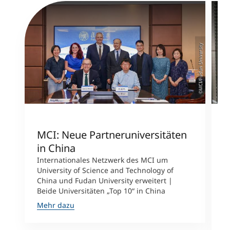
©MCI/Fudan University
MCI: Neue Partneruniversitäten
I
in China
n
Internationales Netzwerk des MCI um
University of Science and Technology of
M
China und Fudan University erweitert |
i
Beide Universitäten „Top 10“ in China
D
A
Mehr dazu
M