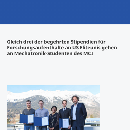
International studieren
An über 300 Partneruniversitäten
Micro Degrees
Forschung am MCI
Studienberatung
Micro Credentials
Gleich drei der begehrten Stipendien für
Forschungsaufenthalte an US Eliteunis gehen
Study Finder Bachelor/Master
an Mechatronik-Studenten des MCI
Masterclasses
Management-Seminare
Technische Weiterbildung
Maßgeschneiderte Programme